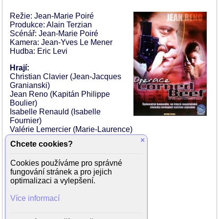
Režie: Jean-Marie Poiré
Produkce: Alain Terzian
Scénář: Jean-Marie Poiré
Kamera: Jean-Yves Le Mener
Hudba: Eric Levi
Hrají:
Christian Clavier (Jean-Jacques
Granianski)
Jean Reno (Kapitán Philippe
Boulier)
Isabelle Renauld (Isabelle
Fournier)
Valérie Lemercier (Marie-Laurence)
Jacques François (generál Masse)
×
Chcete cookies?
Mireille Rufel (Garcia)
Marc de Jonge (konzul Burger)
Cookies používáme pro správné
Jacques Dacqmine (generál Moulin)
fungování stránek a pro jejich
Jacques Sereys
optimalizaci a vylepšení.
Jean-Marie Cornille (Froment)
André Schmit (Zargas)
Více informací
Raymond Gérôme
Philippe Laudenbach
Francis Coffinet (Georges Favart