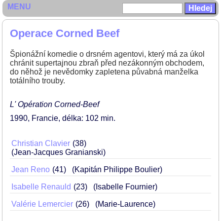
MENU
Operace Corned Beef
Špionážní komedie o drsném agentovi, který má za úkol
chránit supertajnou zbraň před nezákonným obchodem,
do něhož je nevědomky zapletena půvabná manželka
totálního trouby.
L' Opération Corned-Beef
1990
Francie
délka: 102 min
Christian Clavier
38
(Jean-Jacques Granianski)
Jean Reno
41
(Kapitán Philippe Boulier)
Isabelle Renauld
23
(Isabelle Fournier)
Valérie Lemercier
26
(Marie-Laurence)