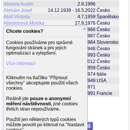
Abrams Austin
2.9.1996
Abrhám Josef
14.12.1939 - 16.5.2022
Česko
Abril Victoria
4.7.1959
Španělsko
Absolonová Monika
27.9.1976
Česko
×
Adamcová Martina
22.4.1966
Česko
Chcete cookies?
Adamczyk Marek
21.12.1987
Česko
Adamčík Samuel
23.7.1904 - 10.7.1984
Slovensko
Cookies používáme pro správné
fungování stránek a pro jejich
Adamec Jiří
9.3.1948
Česko
optimalizaci a vylepšení.
Adamíra Jiří
2.4.1926 - 14.8.1993
Česko
Adamová Jaroslava
15.3.1925 - 16.6.2012
Česko
Více informací
Adamovská Zlata
9.3.1959
Česko
Adams Amy
20.8.1974
Itálie
Kliknutím na tlačítko "Přijmout
Adams Brooke
2.8.1949
USA
všechny" akceptujete použití všech
Adams Joey Lauren
6.1.1971
cookies.
Adams Kev
1.7.1991
Francie
Reálně jde
pouze o anonymní
Celkem 4633 herců
měření návštěvnosti
, jiné cookies
1
2
3
4
5
6
7
8
9
10
|>
|>
třetích stran nepoužíváme.
Použití jen některých typů cookies
můžete povolit po kliknutí na "Nastavit
Filtr
cookies".