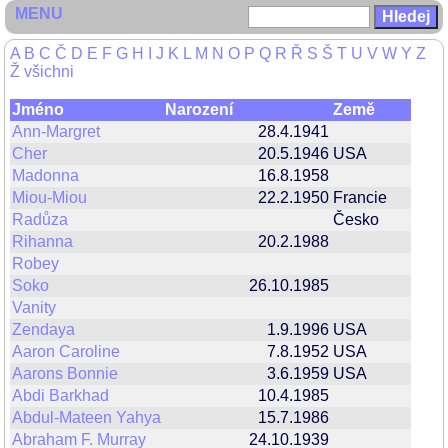
MENU
A
B
C
Č
D
E
F
G
H
I
J
K
L
M
N
O
P
Q
R
Ř
S
Š
T
U
V
W
Y
Z
Ž
všichni
Jméno
Narození
Země
Ann-Margret
28.4.1941
Cher
20.5.1946
USA
Madonna
16.8.1958
Miou-Miou
22.2.1950
Francie
Radůza
Česko
Rihanna
20.2.1988
Robey
Soko
26.10.1985
Vanity
Zendaya
1.9.1996
USA
Aaron Caroline
7.8.1952
USA
Aarons Bonnie
3.6.1959
USA
Abdi Barkhad
10.4.1985
Abdul-Mateen Yahya
15.7.1986
Abraham F. Murray
24.10.1939