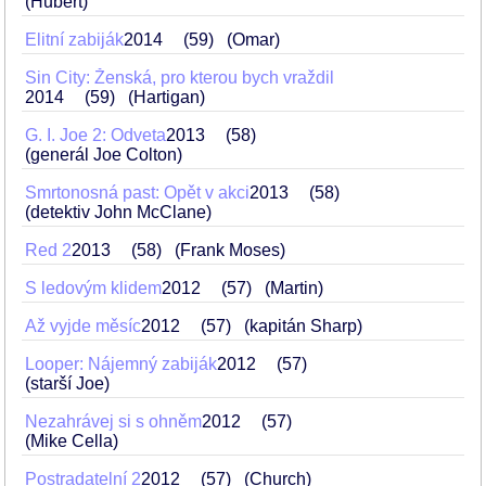
(Hubert)
Elitní zabiják
2014
59
(Omar)
Sin City: Ženská, pro kterou bych vraždil
2014
59
(Hartigan)
G. I. Joe 2: Odveta
2013
58
(generál Joe Colton)
Smrtonosná past: Opět v akci
2013
58
(detektiv John McClane)
Red 2
2013
58
(Frank Moses)
S ledovým klidem
2012
57
(Martin)
Až vyjde měsíc
2012
57
(kapitán Sharp)
Looper: Nájemný zabiják
2012
57
(starší Joe)
Nezahrávej si s ohněm
2012
57
(Mike Cella)
Postradatelní 2
2012
57
(Church)