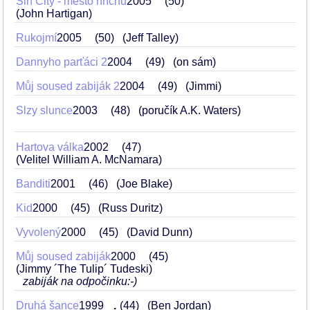
Sin City - město hříchu
2005
50
(John Hartigan)
Rukojmí
2005
50
(Jeff Talley)
Dannyho parťáci 2
2004
49
(on sám)
Můj soused zabiják 2
2004
49
(Jimmi)
Slzy slunce
2003
48
(poručík A.K. Waters)
Hartova válka
2002
47
(Velitel William A. McNamara)
Banditi
2001
46
(Joe Blake)
Kid
2000
45
(Russ Duritz)
Vyvolený
2000
45
(David Dunn)
Můj soused zabiják
2000
45
(Jimmy ´The Tulip´ Tudeski)
zabiják na odpočinku:-)
Druhá šance
1999
.
44
(Ben Jordan)