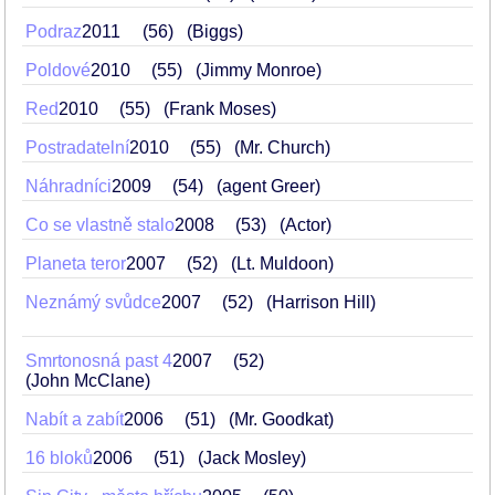
Podraz
2011
56
(Biggs)
Poldové
2010
55
(Jimmy Monroe)
Red
2010
55
(Frank Moses)
Postradatelní
2010
55
(Mr. Church)
Náhradníci
2009
54
(agent Greer)
Co se vlastně stalo
2008
53
(Actor)
Planeta teror
2007
52
(Lt. Muldoon)
Neznámý svůdce
2007
52
(Harrison Hill)
Smrtonosná past 4
2007
52
(John McClane)
Nabít a zabít
2006
51
(Mr. Goodkat)
16 bloků
2006
51
(Jack Mosley)