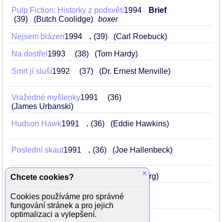
Pulp Fiction: Historky z podsvětí
1994
Brief
39
(Butch Coolidge)
boxer
Nejsem blázen
1994
.
39
(Carl Roebuck)
Na dostřel
1993
38
(Tom Hardy)
Smrt jí sluší
1992
37
(Dr. Ernest Menville)
Vražedné myšlenky
1991
36
(James Urbanski)
Hudson Hawk
1991
.
36
(Eddie Hawkins)
Poslední skaut
1991
.
36
(Joe Hallenbeck)
×
Billy Bathgate
1991
36
(Bo Weinberg)
Chcete cookies?
Ohňostroj marnosti
1990
35
Cookies používáme pro správné
(Peter Fallow)
fungování stránek a pro jejich
optimalizaci a vylepšení.
Kdopak to mluví 2
1990
35
(Mikey)