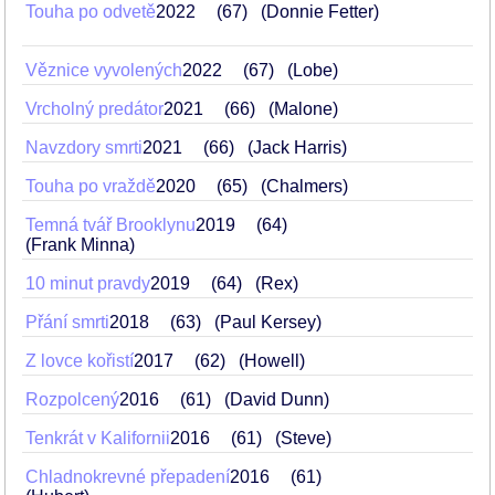
Touha po odvetě
2022
67
(Donnie Fetter)
Věznice vyvolených
2022
67
(Lobe)
Vrcholný predátor
2021
66
(Malone)
Navzdory smrti
2021
66
(Jack Harris)
Touha po vraždě
2020
65
(Chalmers)
Temná tvář Brooklynu
2019
64
(Frank Minna)
10 minut pravdy
2019
64
(Rex)
Přání smrti
2018
63
(Paul Kersey)
Z lovce kořistí
2017
62
(Howell)
Rozpolcený
2016
61
(David Dunn)
Tenkrát v Kalifornii
2016
61
(Steve)
Chladnokrevné přepadení
2016
61