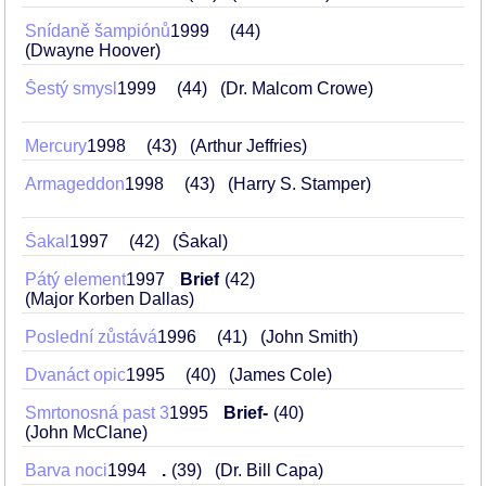
Snídaně šampiónů
1999
44
(Dwayne Hoover)
Šestý smysl
1999
44
(Dr. Malcom Crowe)
Mercury
1998
43
(Arthur Jeffries)
Armageddon
1998
43
(Harry S. Stamper)
Šakal
1997
42
(Šakal)
Pátý element
1997
Brief
42
(Major Korben Dallas)
Poslední zůstává
1996
41
(John Smith)
Dvanáct opic
1995
40
(James Cole)
Smrtonosná past 3
1995
Brief-
40
(John McClane)
Barva noci
1994
.
39
(Dr. Bill Capa)