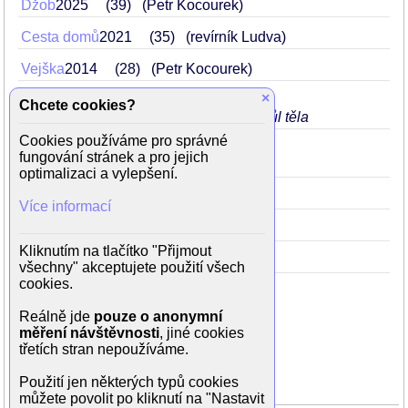
Džob
2025
39
(Petr Kocourek)
Cesta domů
2021
35
(revírník Ludva)
Vejška
2014
28
(Petr Kocourek)
×
Cesta do lesa
2012
Brief-
26
Chcete cookies?
umývá se pod pumpou svlečený do půl těla
Cookies používáme pro správné
Ulovit miliardáře
2009
23
fungování stránek a pro jejich
(poručík Zajíček)
optimalizaci a vylepšení.
Gympl
2007
21
(Petr Kocourek)
Více informací
Skřítek
2005
19
(synáček)
Kliknutím na tlačítko "Přijmout
Cesta z města
2000
14
(Ludva ml.)
všechny" akceptujete použití všech
cookies.
Reálně jde
pouze o anonymní
měření návštěvnosti
, jiné cookies
Rodinné vztahy
třetích stran nepoužíváme.
otec
Tomáš Vorel
Použití jen některých typů cookies
můžete povolit po kliknutí na "Nastavit