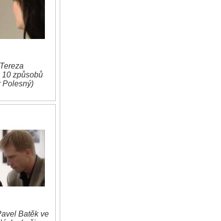
 Tereza
u 10 způsobů
r Polesný)
avel Batěk ve