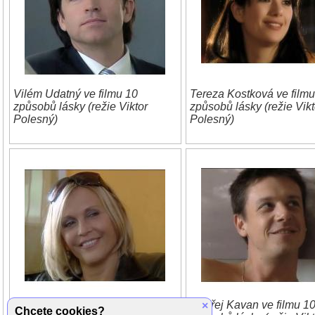
Vilém Udatný ve filmu 10
Tereza Kostková ve filmu
způsobů lásky (režie Viktor
způsobů lásky (režie Vikt
Polesný)
Polesný)
Miluše Šplechtová ve filmu 10
Ondřej Kavan ve filmu 1
×
Chcete cookies?