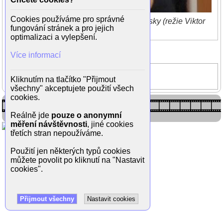
Cookies používáme pro správné
Andrea Černá ve filmu 10 způsobů lásky (režie Viktor
fungování stránek a pro jejich
Polesný)
optimalizaci a vylepšení.
Zpět do galerie
Více informací
(11/13)
10 způsobů lásky
Kliknutím na tlačítko "Přijmout
Andrea Černá
všechny" akceptujete použití všech
cookies.
Reálně jde
pouze o anonymní
měření návštěvnosti
, jiné cookies
třetích stran nepoužíváme.
Použití jen některých typů cookies
můžete povolit po kliknutí na "Nastavit
cookies".
Přijmout všechny
Nastavit cookies