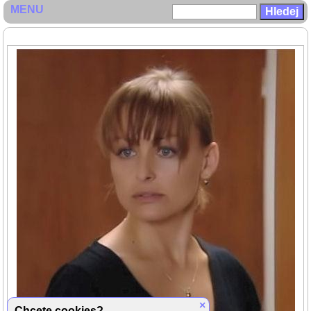
MENU
×
Chcete cookies?