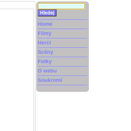
Home
Filmy
Herci
Scény
Fotky
O webu
Soukromí