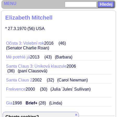
MENU
Elizabeth Mitchell
* 27.3.1970
(56)
USA
Očista 3: Volební rok
2016
46
(Senator Charlie Roan)
Mé potrhlé já
2013
43
(Barbara)
Santa Claus 3: Úniková klauzule
2006
36
(paní Clausová)
Santa Claus 2
2002
32
(Carol Newman)
Frekvence
2000
30
(Julia 'Jules' Sullivan)
Gia
1998
Brief+
28
(Linda)
×
Chcete cookies?