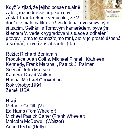
Když V zjistí, že jejího bosse rituálně
zabili, rozhodne se nějakou chvíli
zůstat. Frank řekne svému otci, že V
doučuje matematiku, což vede k pár dvojsmyslným
situacím. Setkání s Tomovým kamarádem, bývalým
klientem V, vede k vygradování situace a odhalení
pravdy. Toma to samozřejmě raní, ale V je prostě úžasná
a scénář jim velí zůstat spolu. (-k-)
Režie: Richard Benjamin
Produkce: Alan Collis, Michael Finnell, Kathleen
Kennedy, Frank Marshall, Patrick J. Palmer
Scénář: John Mattson
Kamera: David Watkin
Hudba: Michael Convertino
Rok výroby: 1994
Země: USA
Hrají:
Melanie Griffith (V)
Ed Harris (Tom Wheeler)
Michael Patrick Carter (Frank Wheeler)
Malcolm McDowell (Waltzer)
Anne Heche (Betty)