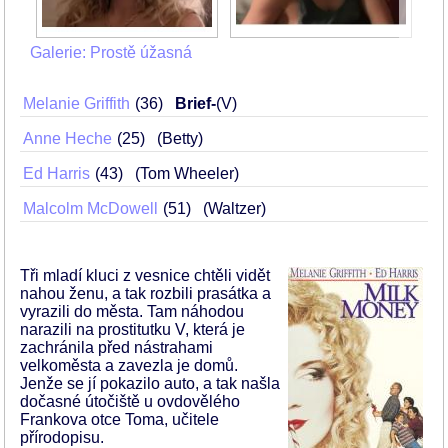
Galerie: Prostě úžasná
Melanie Griffith
36
Brief-
(V)
Anne Heche
25
(Betty)
Ed Harris
43
(Tom Wheeler)
Malcolm McDowell
51
(Waltzer)
Tři mladí kluci z vesnice chtěli vidět
nahou ženu, a tak rozbili prasátka a
vyrazili do města. Tam náhodou
narazili na prostitutku V, která je
zachránila před nástrahami
velkoměsta a zavezla je domů.
Jenže se jí pokazilo auto, a tak našla
dočasné útočiště u ovdovělého
Frankova otce Toma, učitele
přírodopisu.