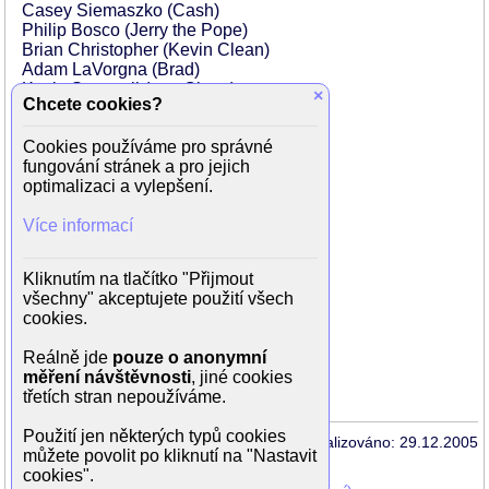
Casey Siemaszko (Cash)
Philip Bosco (Jerry the Pope)
Brian Christopher (Kevin Clean)
Adam LaVorgna (Brad)
Kevin Scannell (pan Clean)
×
Chcete cookies?
Jessica Wesson (Stacey)
Amanda Sharkey (Holly)
Cookies používáme pro správné
Margaret Nagle (paní Fetchová)
fungování stránek a pro jejich
Kati Powell (slečna Cleanová)
optimalizaci a vylepšení.
Tom Coop (Hollyin bratr)
Gregory Procaccino (muž/zloděj)
Více informací
Andrea Afanador (člen Gaggle)
John Alvin (bohatý starý muž)
Jack Arwine (starší občan na ulici)
Kliknutím na tlačítko "Přijmout
Ann Baker (Checker in Grocery Store)
všechny" akceptujete použití všech
Matt Behan (malé dítě)
cookies.
Michael Conn (otec malého dítěte)
Tony D. Davis (taxikář)
Reálně jde
pouze o anonymní
Anni Fitzpatrick (obchodnice)
měření návštěvnosti
, jiné cookies
Roger Grooms (obchodník)
třetích stran nepoužíváme.
Použití jen některých typů cookies
Aktualizováno: 29.12.2005
můžete povolit po kliknutí na "Nastavit
cookies".