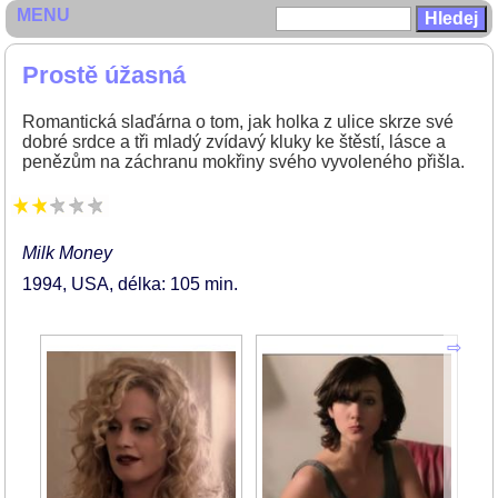
MENU
Prostě úžasná
Romantická slaďárna o tom, jak holka z ulice skrze své
dobré srdce a tři mladý zvídavý kluky ke štěstí, lásce a
penězům na záchranu mokřiny svého vyvoleného přišla.
Milk Money
1994
USA
délka: 105 min