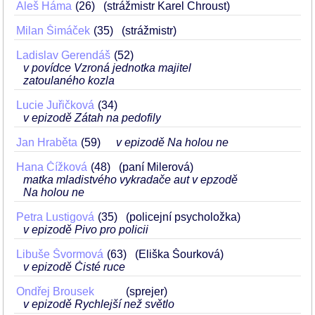
Aleš Háma
26
(strážmistr Karel Chroust)
Milan Šimáček
35
(strážmistr)
Ladislav Gerendáš
52
v povídce Vzroná jednotka majitel
zatoulaného kozla
Lucie Juřičková
34
v epizodě Zátah na pedofily
Jan Hraběta
59
v epizodě Na holou ne
Hana Čížková
48
(paní Milerová)
matka mladistvého vykradače aut v epzodě
Na holou ne
Petra Lustigová
35
(policejní psycholožka)
v epizodě Pivo pro policii
Libuše Švormová
63
(Eliška Šourková)
v epizodě Čisté ruce
Ondřej Brousek
(sprejer)
v epizodě Rychlejší než světlo