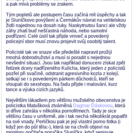
a pak mívá problémy se zrakem.
Tým popletů ale postupem času začíná mít úspěchy a tak
je Sluníčkovo povýšení a Čermákův návrat na velitelskou
židli najednou na dosah ruky. Naskytnutou šanci ale vždy
záhy zhatí buď nešťastná náhoda, nebo samotní
podřízení. Celé úsilí tak přijde vniveč a povedený
policejní sbor musí znovu projevit svůj osobitý talent.
Policisté tak ve snaze vše předešlé napravit prožijí
mnohá dobrodružství a musí si poradit s nejednou
nevšední situací. Jsou tak například donuceni získat zpět
řetízek dcery nadřízeného Kulicha, který jeden z policistů
pozřel při svačině, odstranit agresivního kozla z kolejí,
setkají se i s povedeným párkem důchodců, kteří se
vloupali do sexshopu. Na řadu přijde i malování, kurz
tance a výuka cizích jazyků.
Největším lákadlem pro většinu mužského obecenstva je
policistka Matušková ztvárněná
Dagmar Ďáskovou
, která
si dříve zahrála v několika pornofilmech. Tady je sice
většinu času v uniformě, ale i tak nechá několikrát popatřit
na své vnady. Perličkou pak je její vlastní porno fotka (i
když jen do půl těla:-), která se na chvíli objeví na
monitoru počítače poručíka Sluníčka, když sepisuje