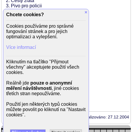
2. Cesty zlata
3. Pivo pro policii
4. Anglicky snadno a rychle
×
Chcete cookies?
5. V rytmu valčíku
6. Jak vypadat vážně
Cookies používáme pro správné
7. Vzorná jednotka
fungování stránek a pro jejich
8. Lepší vyhořet
optimalizaci a vylepšení.
9. Zátah na pedofily
10. Veselé Velikonoce
Více informací
11. Na holou ne!
12. Módní přehlídka
13. Byl pozdní večer
Kliknutím na tlačítko "Přijmout
14. Rychlejší než světlo
všechny" akceptujete použití všech
15. Milování v přírodě
cookies.
16. Akce čisté ruce
17. Zásah v pravou chvíli
Reálně jde
pouze o anonymní
18. Měsíc v úplňku
měření návštěvnosti
, jiné cookies
19. Poslední opravdový chlap
třetích stran nepoužíváme.
20. Nejkrásnější věk
21. Narozeniny s vyhláškou
Použití jen některých typů cookies
můžete povolit po kliknutí na "Nastavit
cookies".
Aktualizováno: 27.12.2004