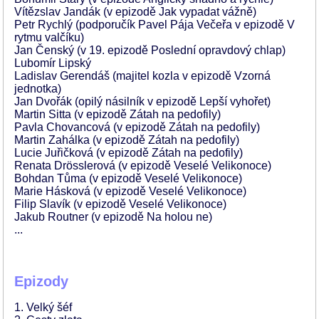
Vítězslav Jandák (v epizodě Jak vypadat vážně)
Petr Rychlý (podporučík Pavel Pája Večeřa v epizodě V
rytmu valčíku)
Jan Čenský (v 19. epizodě Poslední opravdový chlap)
Lubomír Lipský
Ladislav Gerendáš (majitel kozla v epizodě Vzorná
jednotka)
Jan Dvořák (opilý násilník v epizodě Lepší vyhořet)
Martin Sitta (v epizodě Zátah na pedofily)
Pavla Chovancová (v epizodě Zátah na pedofily)
Martin Zahálka (v epizodě Zátah na pedofily)
Lucie Juřičková (v epizodě Zátah na pedofily)
Renata Drösslerová (v epizodě Veselé Velikonoce)
Bohdan Tůma (v epizodě Veselé Velikonoce)
Marie Hásková (v epizodě Veselé Velikonoce)
Filip Slavík (v epizodě Veselé Velikonoce)
Jakub Routner (v epizodě Na holou ne)
...
Epizody
1. Velký šéf