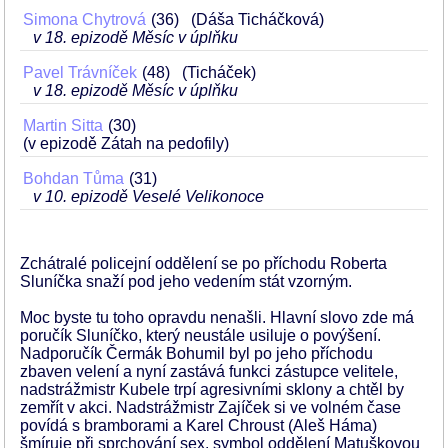
Simona Chytrová
36
(Dáša Ticháčková)
v 18. epizodě Měsíc v úplňku
Pavel Trávníček
48
(Ticháček)
v 18. epizodě Měsíc v úplňku
Martin Sitta
30
(v epizodě Zátah na pedofily)
Bohdan Tůma
31
v 10. epizodě Veselé Velikonoce
Zchátralé policejní oddělení se po příchodu Roberta
Sluníčka snaží pod jeho vedením stát vzorným.
Moc byste tu toho opravdu nenašli. Hlavní slovo zde má
poručík Sluníčko, který neustále usiluje o povýšení.
Nadporučík Čermák Bohumil byl po jeho příchodu
zbaven velení a nyní zastává funkci zástupce velitele,
nadstrážmistr Kubele trpí agresivními sklony a chtěl by
zemřít v akci. Nadstrážmistr Zajíček si ve volném čase
povídá s bramborami a Karel Chroust (Aleš Háma)
šmíruje při sprchování sex. symbol oddělení Matuškovou