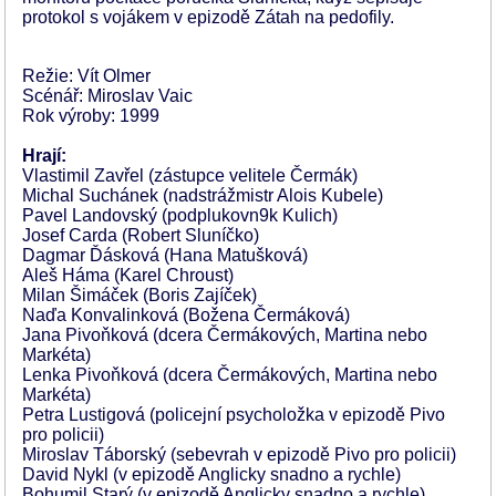
protokol s vojákem v epizodě Zátah na pedofily.
Režie: Vít Olmer
Scénář: Miroslav Vaic
Rok výroby: 1999
Hrají:
Vlastimil Zavřel (zástupce velitele Čermák)
Michal Suchánek (nadstrážmistr Alois Kubele)
Pavel Landovský (podplukovn9k Kulich)
Josef Carda (Robert Sluníčko)
Dagmar Ďásková (Hana Matušková)
Aleš Háma (Karel Chroust)
Milan Šimáček (Boris Zajíček)
Naďa Konvalinková (Božena Čermáková)
Jana Pivoňková (dcera Čermákových, Martina nebo
Markéta)
Lenka Pivoňková (dcera Čermákových, Martina nebo
Markéta)
Petra Lustigová (policejní psycholožka v epizodě Pivo
pro policii)
Miroslav Táborský (sebevrah v epizodě Pivo pro policii)
David Nykl (v epizodě Anglicky snadno a rychle)
Bohumil Starý (v epizodě Anglicky snadno a rychle)