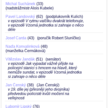
Michal Suchánek
33
(nadstrážmistr Alois Kubele)
Pavel Landovský
62
(podplukovník Kulich)
v epizodě V rytmu valčíku dvakrát telefonuje,
v epizodě Vzorná jednotka si zahraje o něco
déle
Josef Carda
43
(poručík Robert Sluníčko)
Naďa Konvalinková
48
(manželka Čermáková)
Vítězslav Jandák
51
(senátor)
v epizodě Jak vypadat vážně přijde na
policejní stanici s hrncem na hlavě, který
nemůže sundat, v epizodě Vzorná jednotka
si zahraje o něco déle
Jan Čenský
38
(Jan Čenský)
v 19. díle jej (přesněji jeho dvojníka)
předvedou policisté kvůli močení na
veřejnosti
Lubomír Lipský
76