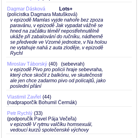
Dagmar Ďásková
Lots+
(policistka Dagmara Matušková)
v epizodě Mamlas vyjde nahoře bez zpoza
paravánu, v epizodě Jak vypadat vážně se
hned na začátku téměř nepostřehnutělně
ukáže při zabalování do ručníku, nádherně
se předvede ve Vzorné jednotce, v Na holou
ne vytahuje nahá z auta zloděje, v epizodě
Rychl
Miroslav Táborský
40
(sebevrah)
v epizodě Pivo pro policii hraje sebevraha,
který chce skočit z balkónu, ve skutečnosti
ale jen chce zadarmo pivo od policajtů, jako
poslední přání
Vlastimil Zavřel
44
(nadpraporčík Bohumil Čermák)
Petr Rychlý
33
(podporučík Pavel Pája Večeřa)
v epizodě V rytmu valčíku homsexuál,
vedoucí kurzů společenské výchovy