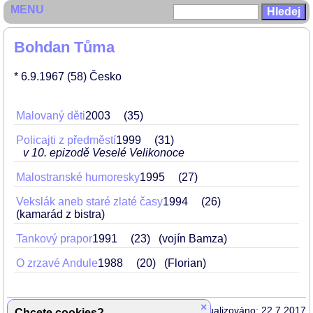
MENU
Bohdan Tůma
* 6.9.1967
(58)
Česko
Malovaný děti
2003
35
Policajti z předměstí
1999
31
v 10. epizodě Veselé Velikonoce
Malostranské humoresky
1995
27
Vekslák aneb staré zlaté časy
1994
26
(kamarád z bistra)
Tankový prapor
1991
23
(vojín Bamza)
O zrzavé Andule
1988
20
(Florian)
×
Aktualizováno: 22.7.2017
Chcete cookies?