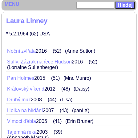
MENU
Laura Linney
* 5.2.1964
(62)
USA
Noční zvířata
2016
52
(Anne Sutton)
Sully: Zázrak na řece Hudson
2016
52
(Lorraine Sullenberger)
Pan Holmes
2015
51
(Mrs. Munro)
Královský víkend
2012
48
(Daisy)
Druhý muž
2008
44
(Lisa)
Holka na hlídání
2007
43
(paní X)
V moci ďábla
2005
41
(Erin Bruner)
Tajemná řeka
2003
39
(Annabeth Marcus)