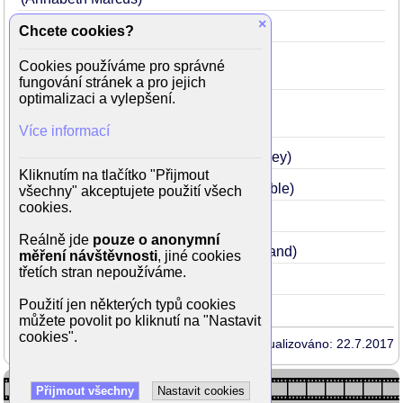
×
Láska nebeská
2003
39
(Sarah)
Chcete cookies?
Proroctví z temnot
2002
38
Cookies používáme pro správné
(Connie Parker)
fungování stránek a pro jejich
optimalizaci a vylepšení.
Truman show
1998
34
(Meryl Burbank / Hannah Gill)
Více informací
Absolutní moc
1997
33
(Kate Whitney)
Kliknutím na tlačítko "Přijmout
Prvotní strach
1996
32
(Janet Venable)
všechny" akceptujete použití všech
cookies.
Kongo
1995
31
(Dr. Karen Ross)
Reálně jde
pouze o anonymní
Život naruby
1994
30
(Nancy Newland)
měření návštěvnosti
, jiné cookies
třetích stran nepoužíváme.
Dave
1993
29
(Randi)
Použití jen některých typů cookies
můžete povolit po kliknutí na "Nastavit
cookies".
Aktualizováno: 22.7.2017
Přijmout všechny
Nastavit cookies