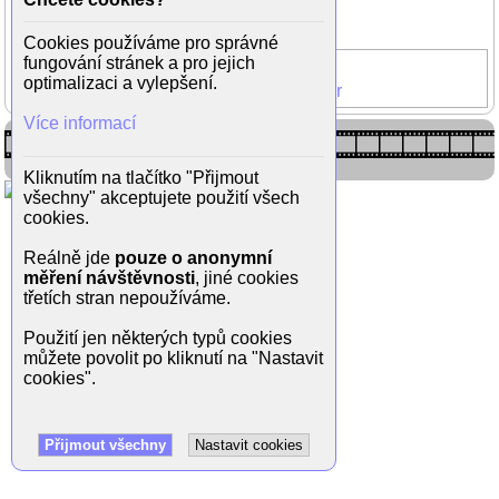
Zpět do galerie
(2/6)
Cookies používáme pro správné
fungování stránek a pro jejich
Klub rváčů
optimalizaci a vylepšení.
Helena Bonham-Carter
Více informací
Kliknutím na tlačítko "Přijmout
všechny" akceptujete použití všech
cookies.
Reálně jde
pouze o anonymní
měření návštěvnosti
, jiné cookies
třetích stran nepoužíváme.
Použití jen některých typů cookies
můžete povolit po kliknutí na "Nastavit
cookies".
Přijmout všechny
Nastavit cookies