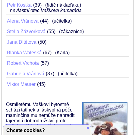
Petr Kostka
39
(řidič náklaďáku)
nevlastní otec Vaškova kamaráda
Alena Vránová
44
(učitelka)
Stella Zázvorková
55
(zákaznice)
Jana Dítětová
50
Blanka Waleská
67
(Karla)
Robert Vrchota
57
Gabriela Vránová
37
(učitelka)
Viktor Maurer
45
Osmiletému Vaškovi bytostně
schází tatínek a láskyplná péče
maminčina mu nemůže nahradit
tajemná dobrodružství, proto
Vašek s dětinskou důsledností
×
Chcete cookies?
hledá nového tatínka.