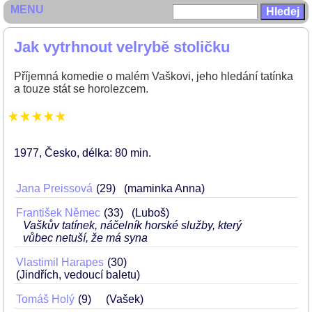
MENU
Jak vytrhnout velrybě stoličku
Příjemná komedie o malém Vaškovi, jeho hledání tatínka
a touze stát se horolezcem.
1977
Česko
délka: 80 min
Jana Preissová
29
(maminka Anna)
František Němec
33
(Luboš)
Vaškův tatínek, náčelník horské služby, který
vůbec netuší, že má syna
Vlastimil Harapes
30
(Jindřích, vedoucí baletu)
Tomáš Holý
9
(Vašek)