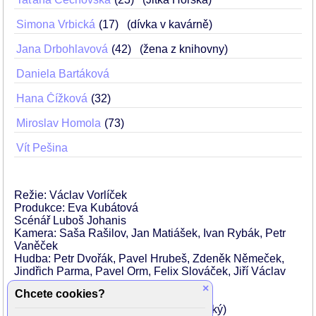
Simona Vrbická
17
(dívka v kavárně)
Jana Drbohlavová
42
(žena z knihovny)
Daniela Bartáková
Hana Čížková
32
Miroslav Homola
73
Vít Pešina
Režie: Václav Vorlíček
Produkce: Eva Kubátová
Scénář Luboš Johanis
Kamera: Saša Rašilov, Jan Matiášek, Ivan Rybák, Petr
Vaněček
Hudba: Petr Dvořák, Pavel Hrubeš, Zdeněk Němeček,
Jindřich Parma, Pavel Orm, Felix Slováček, Jiří Václav
×
Chcete cookies?
Hrají:
Jiří Sovák (odborný poradce Milan Horský)