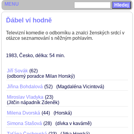
MENU
Ďábel ví hodně
Televizní komedie o odborníku a znalci ženských srdcí v
otázce seznamování s něžným pohlavím.
1983
Česko
délka: 54 min
Jiří Sovák
62
(odborný poradce Milan Horský)
Jiřina Bohdalová
52
(Magdaléna Vicintová)
Miroslav Vladyka
23
(Jitčin nápadník Zdeněk)
Milena Dvorská
44
(Horská)
Simona Stašová
28
(dívka v kavárně)
Taťána Čechovská
23
(Jitka Horská)