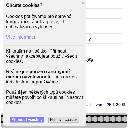
×
Podvodnice
2003
.
34
(Erin)
Chcete cookies?
D-Tox
2002
33
(Mary)
Cookies používáme pro správné
fungování stránek a pro jejich
Netopýři
1999
30
optimalizaci a vylepšení.
(doktorka Sheila Casper)
Více informací
Taková malá vražda
1999
.
30
(Emma)
Hvězdná pěchota
1997
Lots
28
Kliknutím na tlačítko "Přijmout
(Dizzy Flores)
všechny" akceptujete použití všech
v milostné scéně je dvakrát hezky nahoře
cookies.
bez
Reálně jde
pouze o anonymní
Dračí srdce
1996
27
(Kara)
měření návštěvnosti
, jiné cookies
třetích stran nepoužíváme.
Johnny Mnemonic
1995
Brief+
26
Použití jen některých typů cookies
můžete povolit po kliknutí na "Nastavit
cookies".
Aktualizováno: 25.1.2003
Přijmout všechny
Nastavit cookies