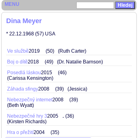
MENU
Dina Meyer
* 22.12.1968
(57)
USA
Ve službě
2019
50
(Ruth Carter)
Boj o dítě
2018
49
(Dr. Natalie Barnson)
Posedlá láskou
2015
46
(Carissa Kensington)
Záhada sfingy
2008
39
(Jessica)
Nebezpečný internet
2008
39
(Beth Wyatt)
Nebezpečné hry 3
2005
.
36
(Kirsten Richards)
Hra o přežití
2004
35