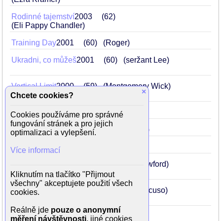
Rodinné tajemství
2003
62
(Eli Pappy Chandler)
Training Day
2001
60
(Roger)
Ukradni, co můžeš
2001
60
(seržant Lee)
Vertical Limit
2000
59
(Montgomery Wick)
×
Chcete cookies?
Smrt panen
1999
58
(otec Moody)
Cookies používáme pro správné
fungování stránek a pro jejich
Absolutní moc
1997
56
(Bill Burton)
optimalizaci a vylepšení.
Oheň
1991
50
(John 'Axe' Adcox)
Více informací
Mlčení jehňátek
1991
50
(Jack Crawford)
Kliknutím na tlačítko "Přijmout
všechny" akceptujete použití všech
Hon na ponorku
1990
49
(Bart Mancuso)
cookies.
Reálně jde
pouze o anonymní
Silverado
1985
44
(Emmett)
měření návštěvnosti
, jiné cookies