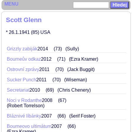
MENU
Scott Glenn
* 26.1.1941
(85)
USA
Grizzly zabiják
2014
73
(Sully)
Bourneův odkaz
2012
71
(Ezra Kramer)
Ostrovní zprávy
2011
70
(Jack Buggit)
Sucker Punch
2011
70
(Wiseman)
Secretariat
2010
69
(Chris Chenery)
Noci v Rodanthe
2008
67
(Robert Torrelson)
Bláznivé líbánky
2007
66
(šerif Foster)
Bourneovo ultimátum
2007
66
(Ezra Kramer)