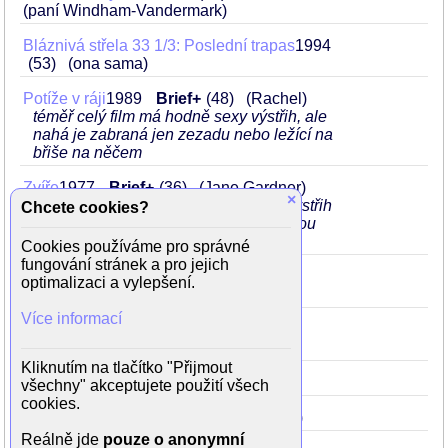
(paní Windham-Vandermark)
Bláznivá střela 33 1/3: Poslední trapas
1994
53
(ona sama)
Potíže v ráji
1989
Brief+
48
(Rachel)
téměř celý film má hodně sexy výstřih, ale
nahá je zabraná jen zezadu nebo ležící na
břiše na něčem
Zvíře
1977
Brief+
36
(Jane Gardner)
×
hned na začátku má hezký hluboký výstřih
Chcete cookies?
bez podprsenky, ke konci má průsvitnou
košili, pod níž nic nemá
Cookies používáme pro správné
fungování stránek a pro jejich
Tři mušketýři 2
1974
33
optimalizaci a vylepšení.
(Constance de Bonacieux)
Více informací
Tři mušketýři
1973
32
(Constance de Bonancieux)
Kliknutím na tlačítko "Přijmout
100 pušek
1969
28
(Sarita)
všechny" akceptujete použití všech
cookies.
Žena v betonu
1968
27
(Kit Forrest)
Reálně jde
pouze o anonymní