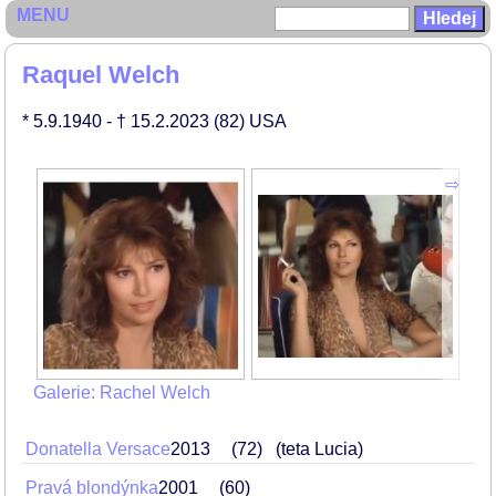
MENU
Raquel Welch
* 5.9.1940
- † 15.2.2023
(82)
USA
Galerie: Rachel Welch
Donatella Versace
2013
72
(teta Lucia)
Pravá blondýnka
2001
60