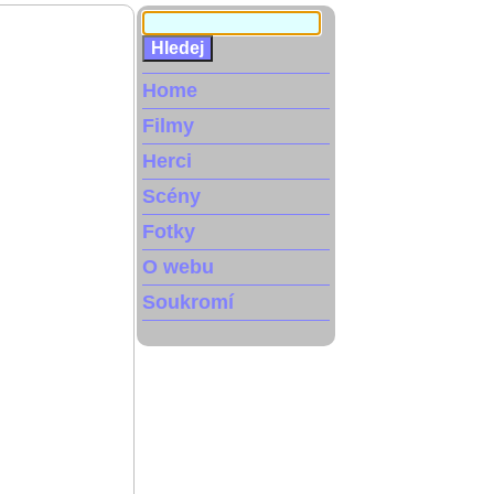
Home
Filmy
Herci
Scény
Fotky
O webu
Soukromí