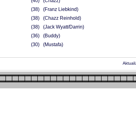
40
(Chazz)
38
(Franz Liebkind)
38
(Chazz Reinhold)
38
(Jack Wyatt/Darrin)
36
(Buddy)
30
(Mustafa)
Aktual