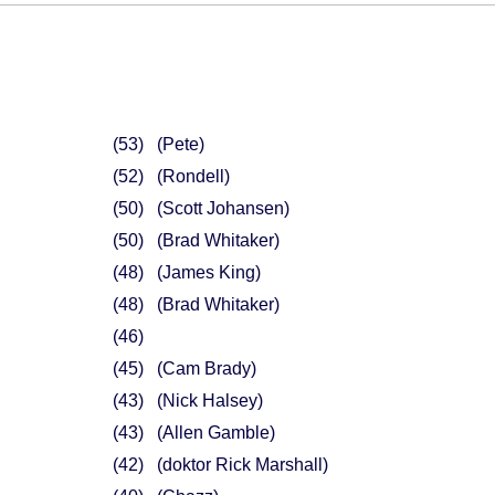
53
(Pete)
52
(Rondell)
50
(Scott Johansen)
50
(Brad Whitaker)
48
(James King)
48
(Brad Whitaker)
46
45
(Cam Brady)
43
(Nick Halsey)
43
(Allen Gamble)
42
(doktor Rick Marshall)