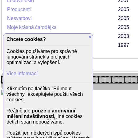
Ledové ostří
2007
Producenti
2005
Nesvatbovi
2005
Moje krásná čarodějka
2005
Vánoční skřítek
2003
×
Chcete cookies?
Austin Powers: Špionátor
1997
Cookies používáme pro správné
fungování stránek a pro jejich
optimalizaci a vylepšení.
Více informací
Kliknutím na tlačítko "Přijmout
všechny" akceptujete použití všech
cookies.
Reálně jde
pouze o anonymní
měření návštěvnosti
, jiné cookies
třetích stran nepoužíváme.
Použití jen některých typů cookies