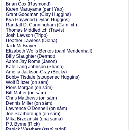
Brian Cox (Raymond)
Karen Maruyama (paní Yao)
Grant Goodman (Clay Huggins)
Kya Haywood (Dylan Huggins)
Randall D. Cunningham (Cam ml.)
Thomas Middleditch (Travis)
Josh Lawson (Tripp)
Heather Lawless (Diana)
Jack McBrayer
Elizabeth Wells Berkes (paní Mendenhall)
Billy Slaughter (Dermot)
Aaron Jay Rome (Jason)
Kate Lang Johnson (Shana)
Amelia Jackson-Gray (Becky)
Bobby Tisdale (stoupenec Huggins)
Wolf Blitzer (on sám)
Piers Morgan (on sám)
Bill Maher (on sám)
Chris Matthews (on sám)
Dennis Miller (on sám)
Lawrence O'Donnell (on sám)
Joe Scarborough (on sám)
Mika Brzezinski (ona sama)
P.J. Byrne (Rick)
Patrick Weathers (starý radní)