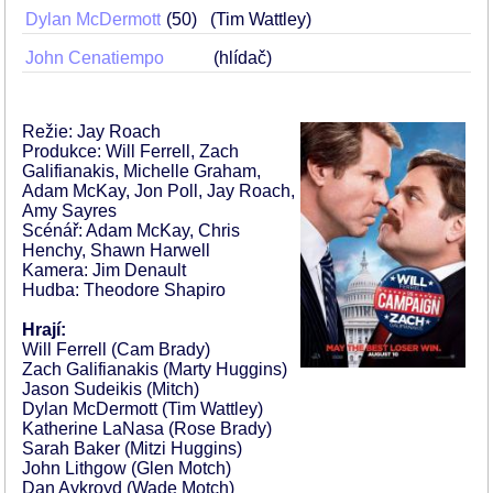
Dylan McDermott
50
(Tim Wattley)
John Cenatiempo
(hlídač)
Režie: Jay Roach
Produkce: Will Ferrell, Zach
Galifianakis, Michelle Graham,
Adam McKay, Jon Poll, Jay Roach,
Amy Sayres
Scénář: Adam McKay, Chris
Henchy, Shawn Harwell
Kamera: Jim Denault
Hudba: Theodore Shapiro
Hrají:
Will Ferrell (Cam Brady)
Zach Galifianakis (Marty Huggins)
Jason Sudeikis (Mitch)
Dylan McDermott (Tim Wattley)
Katherine LaNasa (Rose Brady)
Sarah Baker (Mitzi Huggins)
John Lithgow (Glen Motch)
Dan Aykroyd (Wade Motch)