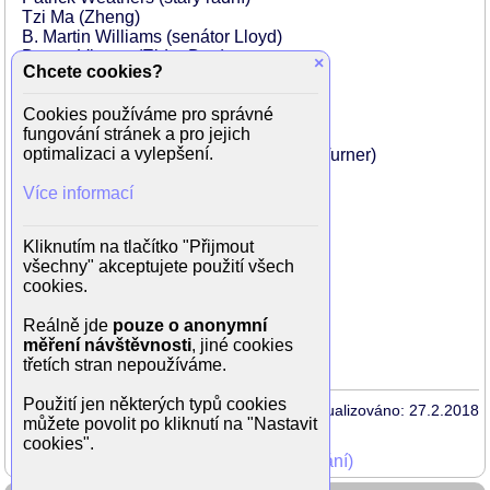
Tzi Ma (Zheng)
B. Martin Williams (senátor Lloyd)
Danny Vinson (Elder Dan)
×
Chcete cookies?
Scott A. Martin (Wes Talager)
Rob Mariano (Boston Rob)
Cookies používáme pro správné
Mike Mizanin (Miz)
fungování stránek a pro jejich
Randy Bachman (Bachman & Turner)
optimalizaci a vylepšení.
Charles Frederick Turner (Bachman & Turner)
Danny Hanemann (lovec)
Více informací
Taryn Terrell (Janette)
J.D. Evermore (státní úředník)
Matt Borel (moderátorka)
Kliknutím na tlačítko "Přijmout
Millard Darden (moderátor Carl Terry)
všechny" akceptujete použití všech
Mikki Val (moderátorka Sarah)
cookies.
Ramona Tyler (Barbara Britton)
Rowan Joseph (Reportér Gary)
Reálně jde
pouze o anonymní
Dane Rhodes (Wmuž z pracující třídy)
měření návštěvnosti
, jiné cookies
...
třetích stran nepoužíváme.
Použití jen některých typů cookies
Aktualizováno: 27.2.2018
můžete povolit po kliknutí na "Nastavit
cookies".
Mohli jste vidět v TV (zobrazit starší vysílání)