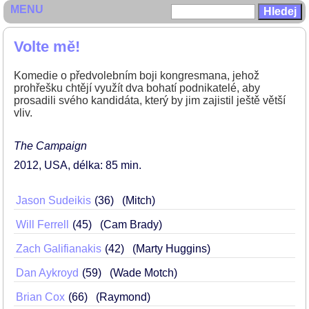
MENU
Volte mě!
Komedie o předvolebním boji kongresmana, jehož
prohřešku chtějí využít dva bohatí podnikatelé, aby
prosadili svého kandidáta, který by jim zajistil ještě větší
vliv.
The Campaign
2012
USA
délka: 85 min
Jason Sudeikis
36
(Mitch)
Will Ferrell
45
(Cam Brady)
Zach Galifianakis
42
(Marty Huggins)
Dan Aykroyd
59
(Wade Motch)
Brian Cox
66
(Raymond)