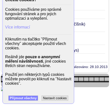
Muž, kterého chtějí
2003
51
(MUDr. František Kulísek)
Cookies používáme pro správné
fungování stránek a pro jejich
Král sokolů
2000
48
optimalizaci a vylepšení.
Bez ženské a bez tabáku
1980
28
(číšník)
Více informací
Pět miliónů svědků
1965
13
Kliknutím na tlačítko "Přijmout
(herec Jan Faltys)
všechny" akceptujete použití všech
cookies.
5 miliónů svědků
1965
13
(Jan Faltys)
Reálně jde
pouze o anonymní
měření návštěvnosti
, jiné cookies
třetích stran nepoužíváme.
Aktualizováno: 28.10.2013
Použití jen některých typů cookies
můžete povolit po kliknutí na "Nastavit
cookies".
Přijmout všechny
Nastavit cookies