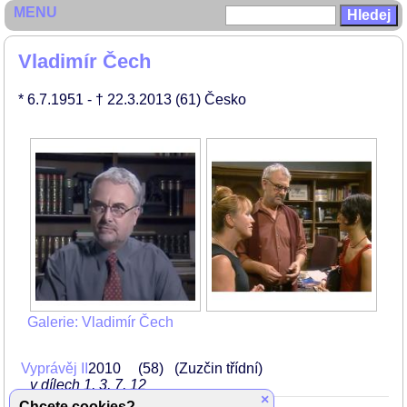
MENU
Vladimír Čech
* 6.7.1951
- † 22.3.2013
(61)
Česko
Galerie: Vladimír Čech
Vyprávěj II
2010
58
(Zuzčin třídní)
v dílech 1, 3, 7, 12
×
Chcete cookies?