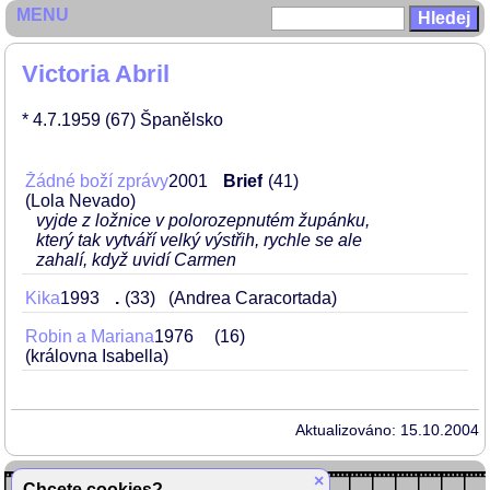
MENU
Victoria Abril
* 4.7.1959
(67)
Španělsko
Žádné boží zprávy
2001
Brief
41
(Lola Nevado)
vyjde z ložnice v polorozepnutém župánku,
který tak vytváří velký výstřih, rychle se ale
zahalí, když uvidí Carmen
Kika
1993
.
33
(Andrea Caracortada)
Robin a Mariana
1976
16
(královna Isabella)
Aktualizováno: 15.10.2004
×
Chcete cookies?