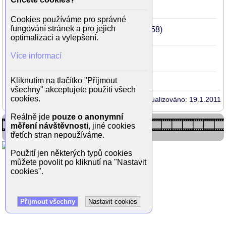
Slunce, seno, erotika
1991
Brief-
60
(Konopník)
Cookies používáme pro správné
fungování stránek a pro jejich
Slunce, seno a pár facek
1989
Brief-
58
optimalizaci a vylepšení.
(Konopník)
Více informací
Slunce, seno, jahody
1983
Brief-
52
(Konopník)
Kliknutím na tlačítko "Přijmout
všechny" akceptujete použití všech
cookies.
Aktualizováno: 19.1.2011
Reálně jde
pouze o anonymní
měření návštěvnosti
, jiné cookies
třetích stran nepoužíváme.
Použití jen některých typů cookies
můžete povolit po kliknutí na "Nastavit
cookies".
Přijmout všechny
Nastavit cookies