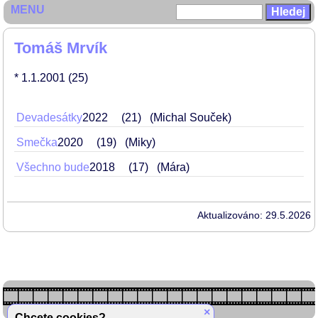
MENU
Tomáš Mrvík
* 1.1.2001
(25)
Devadesátky
2022
21
(Michal Souček)
Smečka
2020
19
(Miky)
Všechno bude
2018
17
(Mára)
Aktualizováno: 29.5.2026
×
Chcete cookies?