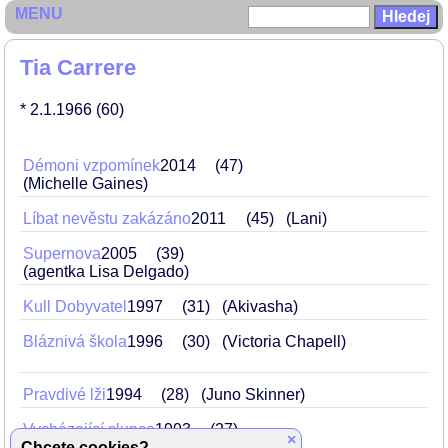
MENU
Tia Carrere
* 2.1.1966
(60)
Démoni vzpomínek
2014
47
(Michelle Gaines)
Líbat nevěstu zakázáno
2011
45
(Lani)
Supernova
2005
39
(agentka Lisa Delgado)
Kull Dobyvatel
1997
31
(Akivasha)
Bláznivá škola
1996
30
(Victoria Chapell)
Pravdivé lži
1994
28
(Juno Skinner)
Vycházející slunce
1993
27
×
Chcete cookies?
(Jingo Asakuma)