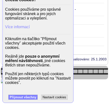
Harley Davidson a Marlboro Man
1991
.
Cookies používáme pro správné
25
(Kimiko)
fungování stránek a pro jejich
optimalizaci a vylepšení.
Intimate Strangers
1991
Brief+
25
Více informací
Zúčtování v malém Tokiu
1991
25
(Minako Okeya)
Kliknutím na tlačítko "Přijmout
Fatal Mission
1989
23
všechny" akceptujete použití všech
cookies.
Reálně jde
pouze o anonymní
Aktualizováno: 25.1.2003
měření návštěvnosti
, jiné cookies
třetích stran nepoužíváme.
Použití jen některých typů cookies
můžete povolit po kliknutí na "Nastavit
cookies".
Přijmout všechny
Nastavit cookies