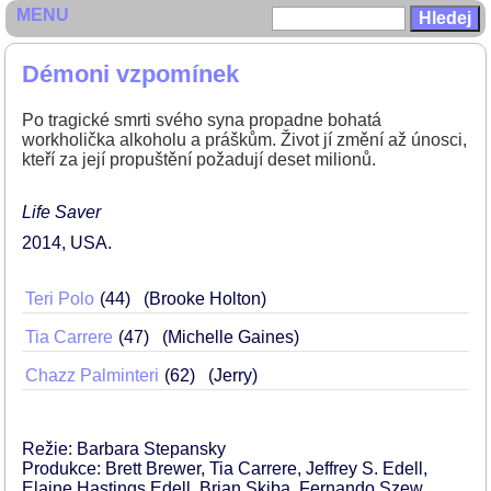
MENU
Démoni vzpomínek
Po tragické smrti svého syna propadne bohatá
workholička alkoholu a práškům. Život jí změní až únosci,
kteří za její propuštění požadují deset milionů.
Life Saver
2014
USA
Teri Polo
44
(Brooke Holton)
Tia Carrere
47
(Michelle Gaines)
Chazz Palminteri
62
(Jerry)
Režie: Barbara Stepansky
Produkce: Brett Brewer, Tia Carrere, Jeffrey S. Edell,
Elaine Hastings Edell, Brian Skiba, Fernando Szew,