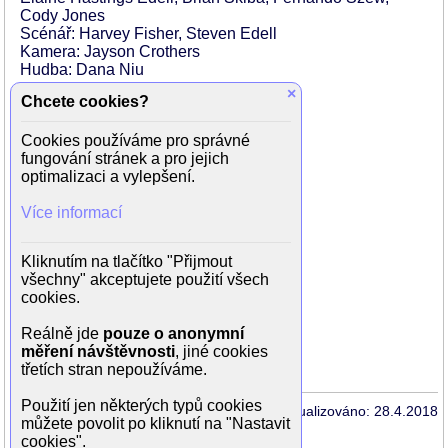
Cody Jones
Scénář: Harvey Fisher, Steven Edell
Kamera: Jayson Crothers
Hudba: Dana Niu
×
Chcete cookies?
Hrají:
Teri Polo (Brooke Holton)
Cookies používáme pro správné
Chazz Palminteri (Jerry)
fungování stránek a pro jejich
Tia Carrere (Michelle Gaines)
optimalizaci a vylepšení.
Matt Socia (Albert Fuentes)
Paul Blue (Carl)
Více informací
Brett Brewer (host na párty)
Lucas Elliott (Will)
Jeffrey S. Edell (host na párty)
Kliknutím na tlačítko "Přijmout
Linda Leonard (Helen)
všechny" akceptujete použití všech
Laurie Love (reportér)
cookies.
Robert Ousley (Phillip)
Kenzie Pallone (Emma Fuentes)
Reálně jde
pouze o anonymní
Morgana Shaw (Rona)
měření návštěvnosti
, jiné cookies
Joel David Taylor (Dr. Hornglow)
třetích stran nepoužíváme.
Použití jen některých typů cookies
Aktualizováno: 28.4.2018
můžete povolit po kliknutí na "Nastavit
cookies".