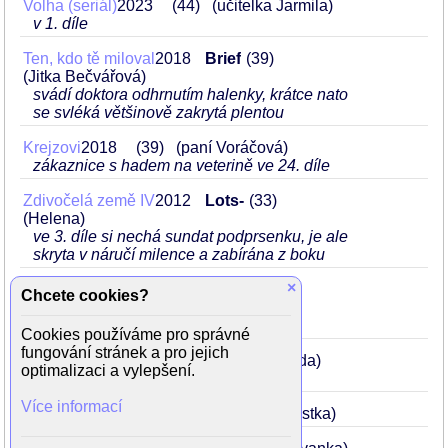
Volha (seriál)
2023
44
(učitelka Jarmila)
v 1. díle
Ten, kdo tě miloval
2018
Brief
39
(Jitka Bečvářová)
svádí doktora odhrnutím halenky, krátce nato
se svléká většinově zakrytá plentou
Krejzovi
2018
39
(paní Voráčová)
zákaznice s hadem na veterině ve 24. díle
Zdivočelá země IV
2012
Lots-
33
(Helena)
ve 3. díle si nechá sundat podprsenku, je ale
skryta v náručí milence a zabírána z boku
×
Ulice (seriál)
2005-
26
Chcete cookies?
2023
(Alexandra (Saša) Třešňáková)
Cookies používáme pro správné
fungování stránek a pro jejich
Dobrá čtvrť
2005-
26
(squaterka Linda)
optimalizaci a vylepšení.
2008
Více informací
Jak ukrást Dagmaru
2001
22
(aktivistka)