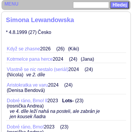
MENU
Simona Lewandowska
* 4.8.1999
(27)
Česko
Když se zhasne
2026
26
(Kiki)
Kotrmelce pana herce
2024
24
(Jana)
Vlastně se nic nestalo (seriál)
2024
24
(Nicola)
ve 2. díle
Aristokratka ve varu
2024
24
(Denisa Bendová)
Dobré ráno, Brno! II
2023
Lots-
23
(rosnička Andrea)
ve 4. díle leží nahá na posteli, ale zabrán je
jen kousek ňadra
Dobré ráno, Brno!
2023
23