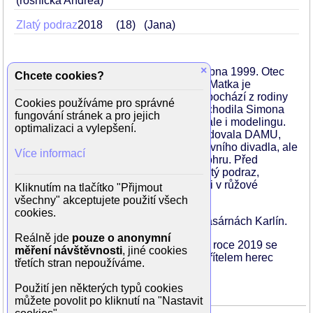
(rosnička Andrea)
Zlatý podraz
2018
18
(Jana)
×
Simona Lewandowska se narodila
4. srpna 1999. Otec
Chcete cookies?
pochází z Polska a zabývá se uměním. Matka je
psychiatrička (v oboru adiktologie), ale pochází z rodiny
Cookies používáme pro správné
loutkoherců a kočovníků. Už od dětství chodila Simona
fungování stránek a pro jejich
do dramatického kroužku, věnovala se ale i modelingu.
optimalizaci a vylepšení.
Nicméně volba padla na herectví, vystudovala DAMU,
kde začala studovat na katedře alternativního divadla, ale
Více informací
kvůli problémům s koleny přešla na činohru. Před
kamerou se poprvé objevila ve filmu
Zlatý podraz
,
seriálovou premiéru si odbyla v Ordinaci v růžové
Kliknutím na tlačítko "Přijmout
zahradě.
všechny" akceptujete použití všech
cookies.
Vystupuje ve Stavovském divadle a v kasárnách Karlín.
Reálně jde
pouze o anonymní
Jejím přítelem byl
Zdeněk Piškula
, ale v roce 2019 se
měření návštěvnosti
, jiné cookies
rozešli. Aktuálně (leden 2024) je jejím přítelem herec
třetích stran nepoužíváme.
Goran Maiello.
Použití jen některých typů cookies
můžete povolit po kliknutí na "Nastavit