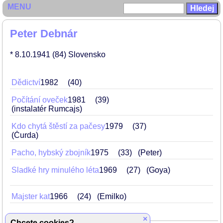
MENU
Peter Debnár
* 8.10.1941
(84)
Slovensko
Dědictví
1982
40
Počítání oveček
1981
39
(instalatér Rumcajs)
Kdo chytá štěstí za pačesy
1979
37
(Čurda)
Pacho, hybský zbojník
1975
33
(Peter)
Sladké hry minulého léta
1969
27
(Goya)
Majster kat
1966
24
(Emilko)
×
Chcete cookies?