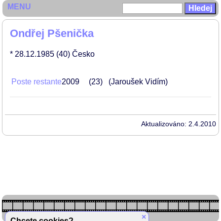
MENU
Ondřej Pšenička
* 28.12.1985
(40)
Česko
Poste restante
2009
23
(Jaroušek Vidím)
Aktualizováno: 2.4.2010
×
Chcete cookies?