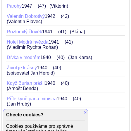
Parohy
1947
47
(Viktorín)
Valentin Dobrotivý
1942
42
(Valentin Plavec)
Roztomilý člověk
1941
41
(Bláha)
Hotel Modrá hvězda
1941
41
(Vladimír Rychta Rohan)
Dívka v modrém
1940
40
(Jan Karas)
Život je krásný
1940
40
(spisovatel Jan Herold)
Když Burian prášil
1940
40
(Arnošt Benda)
Přítelkyně pana ministra
1940
40
(Jan Hrubý)
×
Turbína
1940
40
Chcete cookies?
Dědečkem proti své vůli
1939
39
Cookies používáme pro správné
(Richard Osten)