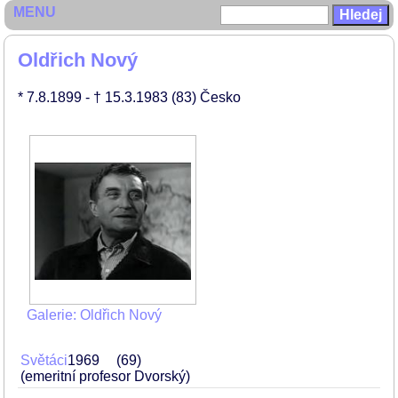
MENU
Oldřich Nový
* 7.8.1899
- † 15.3.1983
(83)
Česko
Galerie: Oldřich Nový
Světáci
1969
69
(emeritní profesor Dvorský)