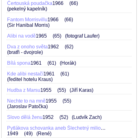
Čertouská poudačka
1966
66
(pekelný kapelník)
Fantom Morrisvillu
1966
66
(Sir Hanibal Morris)
Alibi na vodě
1965
65
(fotograf Laufer)
Dva z onoho světa
1962
62
(bratři - dvojrole)
Bílá spona
1961
61
(Horák)
Kde alibi nestačí
1961
61
(ředitel hotelu Kraus)
Hudba z Marsu
1955
55
(Jiří Karas)
Nechte to na mně
1955
55
(Jaroslav Patočka)
Slovo dělá ženu
1952
52
(Ludvík Zach)
Pytlákova schovanka aneb Šlechetný milionář
1949
49
(René)