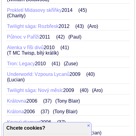
Prokletí Midasovy skříňky
2014
45
(Charity)
Twilight sága: Rozbřesk
2012
43
(Aro)
Půlnoc v Paříži
2011
42
(Paul)
Alenka v říši divů
2010
41
(T MC Twisp, bílý králík)
Tron: Legacy
2010
41
(Zuse)
Underworld: Vzpoura Lycanů
2009
40
(Lucian)
Twilight sága: Nový měsíc
2009
40
(Aro)
Královna
2006
37
(Tony Blair)
Králona
2006
37
(Tony Blair)
Krvavý diamant
2006
37
×
Chcete cookies?
Underworld: Evolution
2005
36
(Lucian)