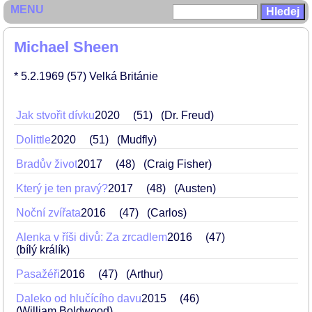
MENU
Michael Sheen
* 5.2.1969
(57)
Velká Británie
Jak stvořit dívku
2020
51
(Dr. Freud)
Dolittle
2020
51
(Mudfly)
Bradův život
2017
48
(Craig Fisher)
Který je ten pravý?
2017
48
(Austen)
Noční zvířata
2016
47
(Carlos)
Alenka v říši divů: Za zrcadlem
2016
47
(bílý králík)
Pasažéři
2016
47
(Arthur)
Daleko od hlučícího davu
2015
46
(William Boldwood)