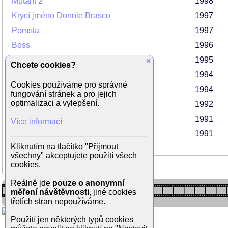
Mutant 2
1998
Krycí jméno Donnie Brasco
1997
Pomsta
1997
Boss
1996
Mutant
1995
×
Chcete cookies?
Wyatt Earp
1994
Cookies používáme pro správné
Útěk do Mexika
1994
fungování stránek a pro jejich
optimalizaci a vylepšení.
Gauneři
1992
Thelma a Louisa
1991
Více informací
The Doors
1991
Kliknutím na tlačítko "Přijmout
všechny" akceptujete použití všech
cookies.
Reálně jde
pouze o anonymní
měření návštěvnosti
, jiné cookies
třetích stran nepoužíváme.
Použití jen některých typů cookies