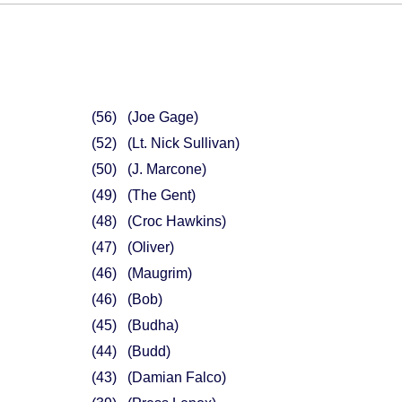
56
(Joe Gage)
52
(Lt. Nick Sullivan)
50
(J. Marcone)
49
(The Gent)
48
(Croc Hawkins)
47
(Oliver)
46
(Maugrim)
46
(Bob)
45
(Budha)
44
(Budd)
43
(Damian Falco)