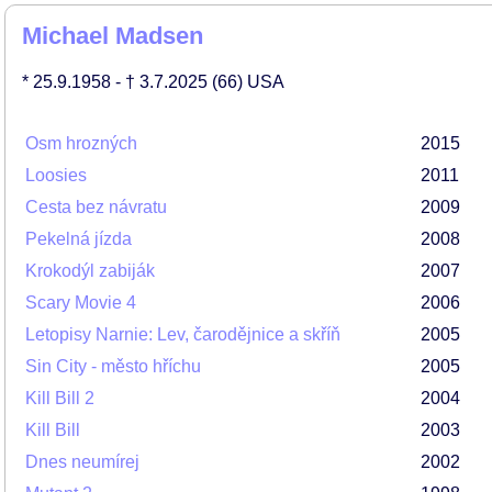
Michael Madsen
* 25.9.1958
- † 3.7.2025
(66)
USA
Osm hrozných
2015
Loosies
2011
Cesta bez návratu
2009
Pekelná jízda
2008
Krokodýl zabiják
2007
Scary Movie 4
2006
Letopisy Narnie: Lev, čarodějnice a skříň
2005
Sin City - město hříchu
2005
Kill Bill 2
2004
Kill Bill
2003
Dnes neumírej
2002