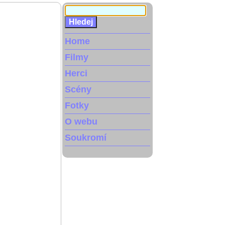
Home
Filmy
Herci
Scény
Fotky
O webu
Soukromí