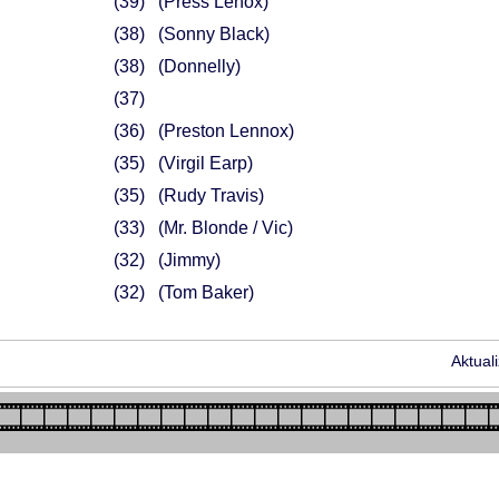
39
(Press Lenox)
38
(Sonny Black)
38
(Donnelly)
37
36
(Preston Lennox)
35
(Virgil Earp)
35
(Rudy Travis)
33
(Mr. Blonde / Vic)
32
(Jimmy)
32
(Tom Baker)
Aktual