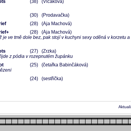
ots
38
(Vlčáková)
30
(Prodavačka)
ief
28
(Ája Machová)
ief+
28
(Ája Machová)
 je ve tmě dole bez, pak stojí v kuchyni sexy oděná v korzetu a
ots
27
(Zrzka)
řijde z pódia v rozepnutém župánku
ot
25
(četařka Babinčáková)
vězení
24
(sestřička)
Aktual