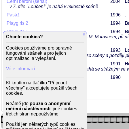
Černí baroni (seriál)
2004
L
v 7. díle "Loučení" je nahá v milostné scéně
Pasáž
1996
.
Playgirls 2
1994
Br
Playgirls 1
1994
Br
×
Chcete cookies?
hned na začátku má erotickou scénu s M. Moravcem, při níž
malých kalhotkách
Cookies používáme pro správné
Nahota na prodej
1993
L
fungování stránek a pro jejich
vystupuje v drsném natáčení sado maso scény a později p
optimalizaci a vylepšení.
Tankový prapor
1991
H
Více informací
četařka volnějších mravů, přistižena nahá se strážným ve 
Přísahám a slibuji
1990
Kliknutím na tlačítko "Přijmout
všechny" akceptujete použití všech
cookies.
Reálně jde
pouze o anonymní
měření návštěvnosti
, jiné cookies
třetích stran nepoužíváme.
Použití jen některých typů cookies