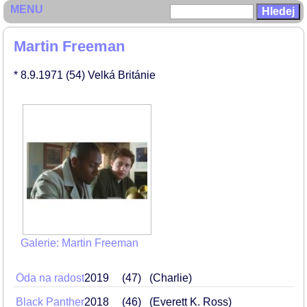
MENU
Martin Freeman
* 8.9.1971
(54)
Velká Británie
Galerie: Martin Freeman
Óda na radost
2019
47
(Charlie)
Black Panther
2018
46
(Everett K. Ross)