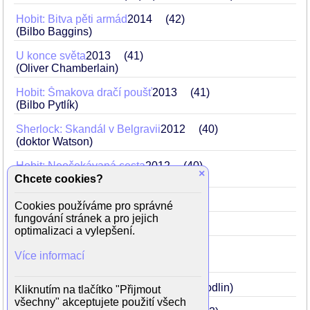
Hobit: Bitva pěti armád
2014
42
(Bilbo Baggins)
U konce světa
2013
41
(Oliver Chamberlain)
Hobit: Šmakova dračí poušť
2013
41
(Bilbo Pytlík)
Sherlock: Skandál v Belgravii
2012
40
(doktor Watson)
Hobit: Neočekávaná cesta
2012
40
×
(Bilbo Pytlík)
Chcete cookies?
Co ty jsi za číslo
2011
39
(Simon)
Cookies používáme pro správné
fungování stránek a pro jejich
Neřízená střela
2010
38
(Dixon)
optimalizaci a vylepšení.
Jednotka příliš rychlého nasazení
2007
Více informací
35
Starožitníkův krám
2007
35
(pan Codlin)
Kliknutím na tlačítko "Přijmout
všechny" akceptujete použití všech