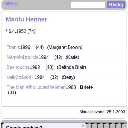
MENU
Marilu Henner
* 6.4.1952
(74)
Titanik
1996
44
(Margaret Brown)
Námořní policie
1994
42
(Katie)
Bez roucha
1992
40
(Belinda Blair)
Velký závod II
1984
32
(Betty)
The Man Who Loved Women
1983
Brief+
31
Aktualizováno: 25.1.2003
×
Chcete cookies?