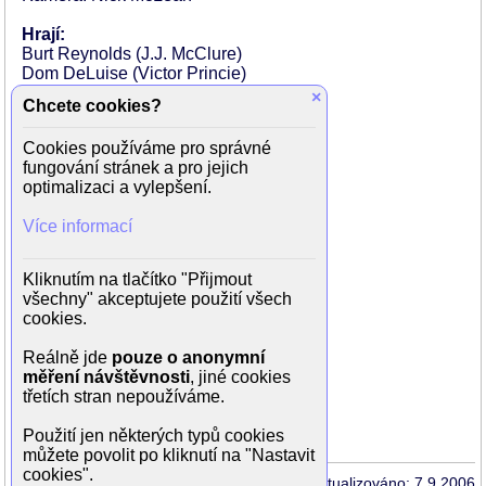
Hrají:
Burt Reynolds (J.J. McClure)
Dom DeLuise (Victor Princie)
Dean Martin (Jamie Blake)
×
Chcete cookies?
Sammy Davis Jr. (Fenderbaum)
Jamie Farr
Cookies používáme pro správné
Telly Savalas (Hymie Kaplan)
fungování stránek a pro jejich
Marilu Henner (Betty)
optimalizaci a vylepšení.
Shirley MacLaine (Veronica)
Susan Anton (Jill)
Více informací
Catherine Bach (Marcie)
Foster Brooks
Sid Caesar
Kliknutím na tlačítko "Přijmout
Jackie Chan (Jackie)
všechny" akceptujete použití všech
Tim Conway
cookies.
Tony Danza (Terry)
Jack Elam (The Doc)
Reálně jde
pouze o anonymní
Michael V. Gazzo (Sonny)
měření návštěvnosti
, jiné cookies
Richard Kiel (Arnold)
třetích stran nepoužíváme.
Don Knotts
Ricardo Montalban (Král)
Použití jen některých typů cookies
můžete povolit po kliknutí na "Nastavit
cookies".
Aktualizováno: 7.9.2006