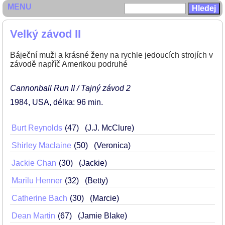
MENU
Velký závod II
Báječní muži a krásné ženy na rychle jedoucích strojích v
závodě napříč Amerikou podruhé
Cannonball Run II / Tajný závod 2
1984
USA
délka: 96 min
Burt Reynolds
47
(J.J. McClure)
Shirley Maclaine
50
(Veronica)
Jackie Chan
30
(Jackie)
Marilu Henner
32
(Betty)
Catherine Bach
30
(Marcie)
Dean Martin
67
(Jamie Blake)