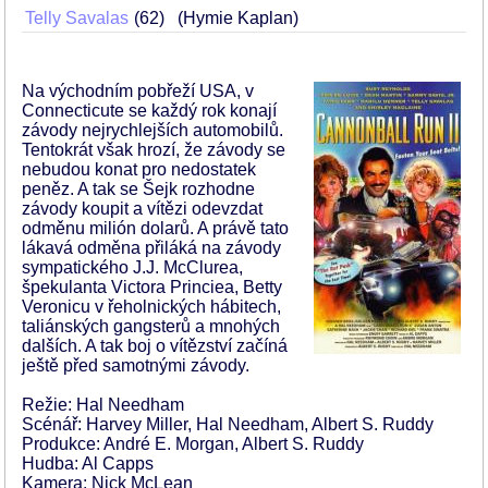
Telly Savalas
62
(Hymie Kaplan)
Na východním pobřeží USA, v
Connecticute se každý rok konají
závody nejrychlejších automobilů.
Tentokrát však hrozí, že závody se
nebudou konat pro nedostatek
peněz. A tak se Šejk rozhodne
závody koupit a vítězi odevzdat
odměnu milión dolarů. A právě tato
lákavá odměna přiláká na závody
sympatického J.J. McClurea,
špekulanta Victora Princiea, Betty
Veronicu v řeholnických hábitech,
taliánských gangsterů a mnohých
dalších. A tak boj o vítězství začíná
ještě před samotnými závody.
Režie: Hal Needham
Scénář: Harvey Miller, Hal Needham, Albert S. Ruddy
Produkce: André E. Morgan, Albert S. Ruddy
Hudba: Al Capps
Kamera: Nick McLean