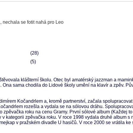
 nechala se fotit nahá pro Leo
28
5
avštěvovala klášterní školu. Otec byl amatérský jazzman a mamin
bě. Ona sama chodila do Lidové školy umění na klavír a zpěv. P
imírem Kočandrlem a, kromě partnerství, začala spolupracovat
 Kočandrlem rozešla a vydala se na sólovou dráhu. Spolupracov
o zpěvačka roku na cenu Gramy. První sólové album (Každej to
 v kategorii zpěvačka roku. V roce 1998 vydala druhé album s
mejkap v pražském divadle U hasičů. V roce 2000 se vrátila ke 