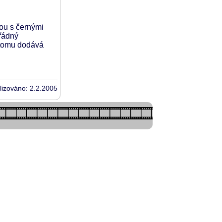
ou s černými
ořádný
k tomu dodává
lizováno: 2.2.2005