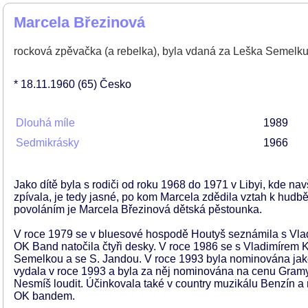
Marcela Březinová
rocková zpěvačka (a rebelka), byla vdaná za Leška Semelku,
* 18.11.1960
(65)
Česko
Dlouhá míle
1989
Sedmikrásky
1966
Jako dítě byla s rodiči od roku 1968 do 1971 v Libyi, kde n
zpívala, je tedy jasné, po kom Marcela zdědila vztah k hud
povoláním je Marcela Březinová dětská pěstounka.
V roce 1979 se v bluesové hospodě Houtyš seznámila s Vlad
OK Band natočila čtyři desky. V roce 1986 se s Vladimírem
Semelkou a se S. Jandou. V roce 1993 byla nominována jak
vydala v roce 1993 a byla za něj nominována na cenu Gramy
Nesmíš loudit. Účinkovala také v country muzikálu Benzín a 
OK bandem.