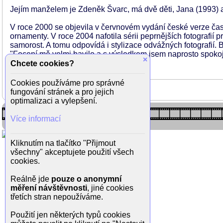
Jejím manželem je Zdeněk Švarc, má dvě děti, Jana (1993) 
V roce 2000 se objevila v červnovém vydání české verze ča
ornamenty. V roce 2004 nafotila sérii peprnějších fotografií
samorost. A tomu odpovídá i stylizace odvážných fotografií.
"Focení mě velmi bavilo a s výsledkem jsem naprosto spokoje
×
Chcete cookies?
Cookies používáme pro správné
fungování stránek a pro jejich
optimalizaci a vylepšení.
Více informací
Kliknutím na tlačítko "Přijmout
všechny" akceptujete použití všech
cookies.
Reálně jde
pouze o anonymní
měření návštěvnosti
, jiné cookies
třetích stran nepoužíváme.
Použití jen některých typů cookies