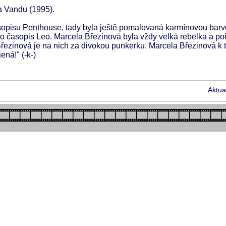
a Vandu (1995).
sopisu Penthouse, tady byla ještě pomalovaná karmínovou barv
 pro časopis Leo. Marcela Březinová byla vždy velká rebelka a p
 Březinová je na nich za divokou punkerku. Marcela Březinová 
ná!" (-k-)
Aktua