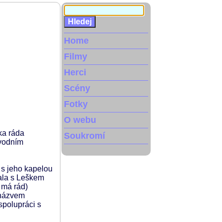
Home
Filmy
Herci
Scény
Fotky
O webu
ka ráda
Soukromí
ůvodním
 s jeho kapelou
ala s Leškem
 má rád)
 názvem
spolupráci s