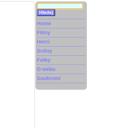
Home
Filmy
Herci
Scény
Fotky
O webu
Soukromí