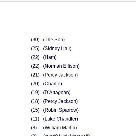
30
(The Son)
25
(Sidney Hall)
22
(Ham)
22
(Norman Ellison)
21
(Percy Jackson)
20
(Charlie)
19
(D'Artagnan)
18
(Percy Jackson)
15
(Robin Sparrow)
11
(Luke Chandler)
8
(William Martin)