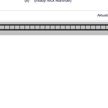
8
(mladý Nick Marshall)
Aktual