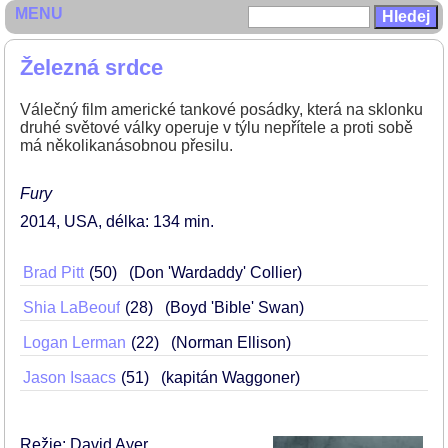
MENU
Železná srdce
Válečný film americké tankové posádky, která na sklonku
druhé světové války operuje v týlu nepřítele a proti sobě
má několikanásobnou přesilu.
Fury
2014
USA
délka: 134 min
Brad Pitt
50
(Don 'Wardaddy' Collier)
Shia LaBeouf
28
(Boyd 'Bible' Swan)
Logan Lerman
22
(Norman Ellison)
Jason Isaacs
51
(kapitán Waggoner)
Režie: David Ayer