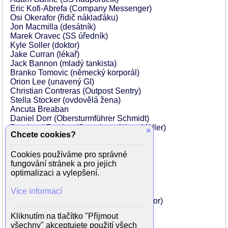
Eric Kofi-Abrefa (Company Messenger)
Osi Okerafor (řidič náklaďáku)
Jon Macmilla (desátník)
Marek Oravec (SS úředník)
Kyle Soller (doktor)
Jake Curran (lékař)
Jack Bannon (mladý tankista)
Branko Tomovic (německý korporál)
Orion Lee (unavený GI)
Christian Contreras (Outpost Sentry)
Stella Stocker (ovdovělá žena)
Ancuta Breaban
Daniel Dorr (Obersturmführer Schmidt)
Bernhard Forcher (Sturmbannführer Müller)
×
Chcete cookies?
Edin Gali (Hauptscharfuhrer Wolfe)
Jaime FitzSimons (SS odstřelovač)
Cookies používáme pro správné
Sam Allen (zdravotník)
fungování stránek a pro jejich
Lee Asquith-Coe (SS Infantry)
optimalizaci a vylepšení.
Mark Badham (US voják)
Ben Beaune (nacistický důstojník)
Více informací
Sal Bolton (německý uprchlík)
Alex Corbet Burcher (Tank Crew Operator)
Nicon Caraman (válečný zajatec)
Kliknutím na tlačítko "Přijmout
Jamie Chambers (Pvt James 'Gremlin')
všechny" akceptujete použití všech