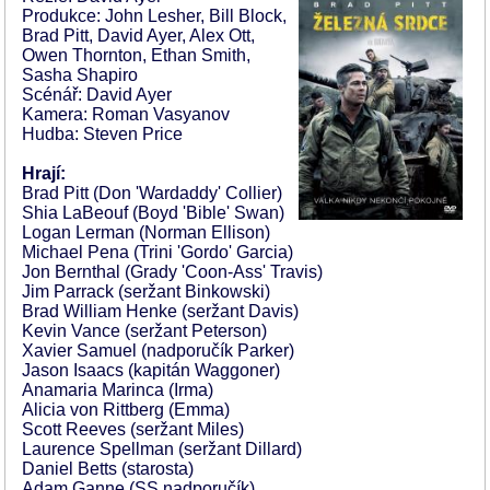
Produkce: John Lesher, Bill Block,
Brad Pitt, David Ayer, Alex Ott,
Owen Thornton, Ethan Smith,
Sasha Shapiro
Scénář: David Ayer
Kamera: Roman Vasyanov
Hudba: Steven Price
Hrají:
Brad Pitt (Don 'Wardaddy' Collier)
Shia LaBeouf (Boyd 'Bible' Swan)
Logan Lerman (Norman Ellison)
Michael Pena (Trini 'Gordo' Garcia)
Jon Bernthal (Grady 'Coon-Ass' Travis)
Jim Parrack (seržant Binkowski)
Brad William Henke (seržant Davis)
Kevin Vance (seržant Peterson)
Xavier Samuel (nadporučík Parker)
Jason Isaacs (kapitán Waggoner)
Anamaria Marinca (Irma)
Alicia von Rittberg (Emma)
Scott Reeves (seržant Miles)
Laurence Spellman (seržant Dillard)
Daniel Betts (starosta)
Adam Ganne (SS nadporučík)