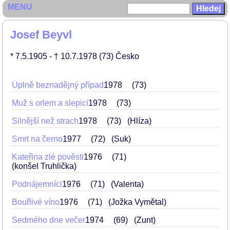
MENU
Josef Beyvl
* 7.5.1905
- † 10.7.1978
(73)
Česko
Úplně beznadějný případ
1978
73
Muž s orlem a slepicí
1978
73
Silnější než strach
1978
73
(Hlíza)
Smrt na černo
1977
72
(Suk)
Kateřina zlé pověsti
1976
71
(konšel Truhlička)
Podnájemníci
1976
71
(Valenta)
Bouřlivé víno
1976
71
(Jožka Vymětal)
Sedmého dne večer
1974
69
(Zunt)