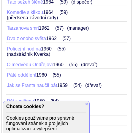
Táto sežeň štěně
1964
59
(dispečer)
Komedie s klikou
1964
59
(předseda závodní rady)
Tarzanova smrt
1962
57
(manager)
Dva z onoho světa
1962
57
Policejní hodina
1960
55
(nadstrážník Kverka)
O medvědu Ondřejovi
1960
55
(drevař)
Páté oddělení
1960
55
Jak se Franta naučil bát
1959
54
(dřevař)
Pět z milionu
1959
54
×
Chcete cookies?
Slečna od vody
1959
54
(holič)
Cookies používáme pro správné
Kasaři
1958
53
(Háša)
fungování stránek a pro jejich
optimalizaci a vylepšení.
Smrt v sedle
1958
53
(Šulc)