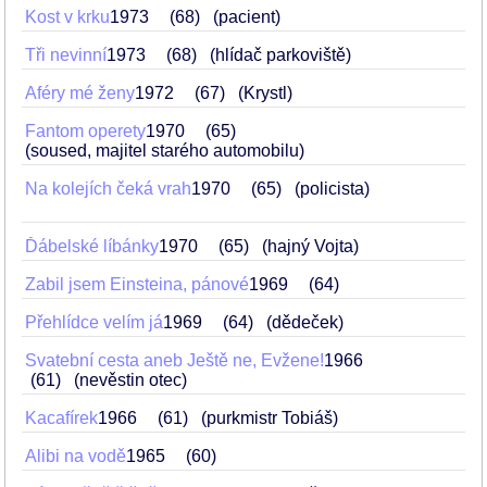
Kost v krku
1973
68
(pacient)
Tři nevinní
1973
68
(hlídač parkoviště)
Aféry mé ženy
1972
67
(Krystl)
Fantom operety
1970
65
(soused, majitel starého automobilu)
Na kolejích čeká vrah
1970
65
(policista)
Ďábelské líbánky
1970
65
(hajný Vojta)
Zabil jsem Einsteina, pánové
1969
64
Přehlídce velím já
1969
64
(dědeček)
Svatební cesta aneb Ještě ne, Evžene!
1966
61
(nevěstin otec)
Kacafírek
1966
61
(purkmistr Tobiáš)
Alibi na vodě
1965
60