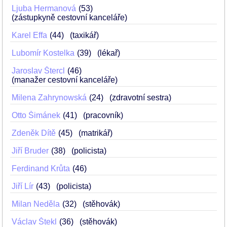
Ljuba Hermanová
53
(zástupkyně cestovní kanceláře)
Karel Effa
44
(taxikář)
Lubomír Kostelka
39
(lékař)
Jaroslav Štercl
46
(manažer cestovní kanceláře)
Milena Zahrynowská
24
(zdravotní sestra)
Otto Šimánek
41
(pracovník)
Zdeněk Dítě
45
(matrikář)
Jiří Bruder
38
(policista)
Ferdinand Krůta
46
Jiří Lír
43
(policista)
Milan Neděla
32
(stěhovák)
Václav Štekl
36
(stěhovák)