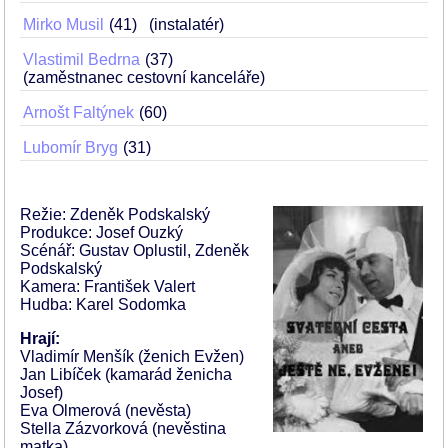
Mirko Musil
41
(instalatér)
Vlastimil Bedrna
37
(zaměstnanec cestovní kanceláře)
Arnošt Faltýnek
60
Lubomír Bryg
31
Režie: Zdeněk Podskalský
Produkce: Josef Ouzký
Scénář: Gustav Oplustil, Zdeněk
Podskalský
Kamera: František Valert
Hudba: Karel Sodomka
Hrají:
Vladimír Menšík (ženich Evžen)
Jan Libíček (kamarád ženicha
Josef)
Eva Olmerová (nevěsta)
Stella Zázvorková (nevěstina
matka)