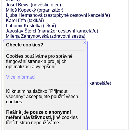
Josef Beyvl (nevěstin otec)
Miloš Kopecký (organizátor)
Ljuba Hermanová (zástupkyně cestovní kanceláře)
Karel Effa (taxikář)
Lubomír Kostelka (lékař)
Jaroslav Štercl (manažer cestovní kanceláře)
Milena Zahrynowská (zdravotní sestra)
Otto Šimánek (pracovník)
×
Chcete cookies?
Zdeněk Dítě (matrikář)
Jiří Bruder (policista)
Cookies používáme pro správné
Ferdinand Krůta
fungování stránek a pro jejich
Jiří Lír (policista)
optimalizaci a vylepšení.
Milan Neděla (stěhovák)
Václav Štekl (stěhovák)
Více informací
Mirko Musil (instalatér)
Vlastimil Bedrna (zaměstnanec cestovní kanceláře)
Lubomír Bryg
Kliknutím na tlačítko "Přijmout
Arnošt Faltýnek
všechny" akceptujete použití všech
Václav Konvička
cookies.
Bohuslav Kupšovský
Josef Maršík
Reálně jde
pouze o anonymní
Josef Žák
měření návštěvnosti
, jiné cookies
třetích stran nepoužíváme.