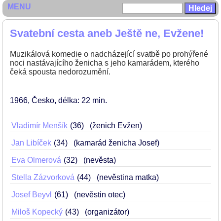
MENU
Svatební cesta aneb Ještě ne, Evžene!
Muzikálová komedie o nadcházející svatbě po prohýřené
noci nastávajícího ženicha s jeho kamarádem, kterého
čeká spousta nedorozumění.
1966
Česko
délka: 22 min
Vladimír Menšík
36
(ženich Evžen)
Jan Libíček
34
(kamarád ženicha Josef)
Eva Olmerová
32
(nevěsta)
Stella Zázvorková
44
(nevěstina matka)
Josef Beyvl
61
(nevěstin otec)
Miloš Kopecký
43
(organizátor)