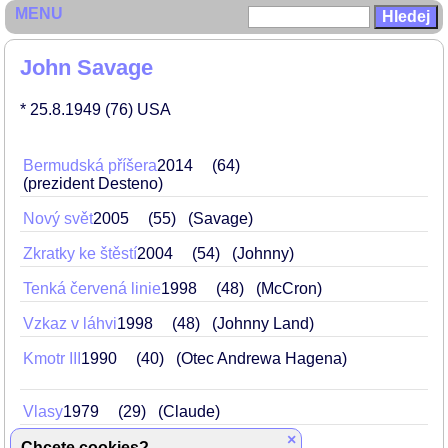
MENU
John Savage
* 25.8.1949
(76)
USA
Bermudská příšera
2014
64
(prezident Desteno)
Nový svět
2005
55
(Savage)
Zkratky ke štěstí
2004
54
(Johnny)
Tenká červená linie
1998
48
(McCron)
Vzkaz v láhvi
1998
48
(Johnny Land)
Kmotr III
1990
40
(Otec Andrewa Hagena)
Vlasy
1979
29
(Claude)
×
Lovec jelenů
1978
28
(Steven)
Chcete cookies?