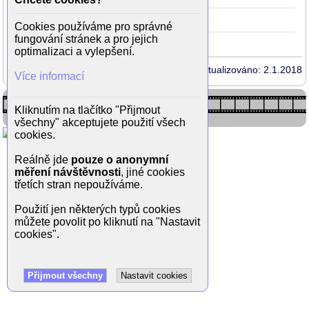
Mizerná banda
1972
22
(Loney)
Cookies používáme pro správné
fungování stránek a pro jejich
optimalizaci a vylepšení.
Aktualizováno: 2.1.2018
Více informací
Kliknutím na tlačítko "Přijmout
všechny" akceptujete použití všech
cookies.
Reálně jde
pouze o anonymní
měření návštěvnosti
, jiné cookies
třetích stran nepoužíváme.
Použití jen některých typů cookies
můžete povolit po kliknutí na "Nastavit
cookies".
Přijmout všechny
Nastavit cookies