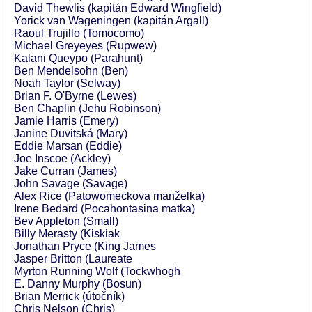
David Thewlis (kapitán Edward Wingfield)
Yorick van Wageningen (kapitán Argall)
Raoul Trujillo (Tomocomo)
Michael Greyeyes (Rupwew)
Kalani Queypo (Parahunt)
Ben Mendelsohn (Ben)
Noah Taylor (Selway)
Brian F. O'Byrne (Lewes)
Ben Chaplin (Jehu Robinson)
Jamie Harris (Emery)
Janine Duvitská (Mary)
Eddie Marsan (Eddie)
Joe Inscoe (Ackley)
Jake Curran (James)
John Savage (Savage)
Alex Rice (Patowomeckova manželka)
Irene Bedard (Pocahontasina matka)
Bev Appleton (Small)
Billy Merasty (Kiskiak
Jonathan Pryce (King James
Jasper Britton (Laureate
Myrton Running Wolf (Tockwhogh
E. Danny Murphy (Bosun)
Brian Merrick (útočník)
Chris Nelson (Chris)