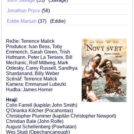
John Savage
55
(Savage)
Jonathan Pryce
58
Eddie Marsan
37
(Eddie)
Režie: Terrence Malick
Produkce: Ivan Bess, Toby
Emmerich, Sarah Green, Trish
Hofmann, Peter La Terriere, Bill
Mechanic, Rolf Mittweg, Mark
Ordesky, Carey Russell, Sandhya
Shardanand, Billy Weber
Scénář: Terrence Malick
Kamera: Emmanuel Lubezki
Hudba: James Horner
Hrají:
Colin Farrell (kapitán John Smith)
Q'Orianka Kilcher (Pocahontas)
Christopher Plummer (kapitán Christopher Newport)
Christian Bale (John Rolfe)
August Schellenberg (Powhatan)
Wes Studi (Opechancanough)