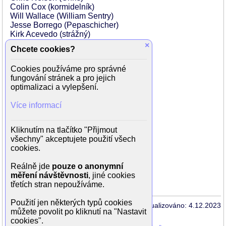
Colin Cox (kormidelník)
Will Wallace (William Sentry)
Jesse Borrego (Pepaschicher)
Kirk Acevedo (strážný)
Gary Sundown (posel)
×
Chcete cookies?
Michael Goodwin (kormidelník)
Sam Stevenson (mladá slečna)
Cookies používáme pro správné
Maria Pastel (Rosalind)
fungování stránek a pro jejich
Raynor Scheine (Raynor)
optimalizaci a vylepšení.
Jeremy Radin (Jeremy)
Gregory Labenz (Sentry)
Více informací
Jeremy Arviso (Core Warrior)
Thosh Collins (Core Warrior)
Brian Frejo (Core Warrior)
Kliknutím na tlačítko "Přijmout
Marcus Frejo (Core Warrior)
všechny" akceptujete použití všech
Quetzal Guerrero (Core Warrior)
cookies.
Alex Meraz (Core Warrior)
Anthony Parker (Core Warrior)
Reálně jde
pouze o anonymní
...
měření návštěvnosti
, jiné cookies
třetích stran nepoužíváme.
Použití jen některých typů cookies
Aktualizováno: 4.12.2023
můžete povolit po kliknutí na "Nastavit
cookies".