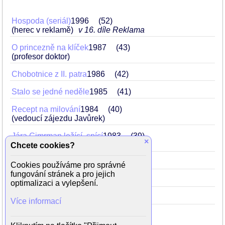
Hospoda (seriál)
1996
52
(herec v reklamě)
v 16. díle Reklama
O princezně na klíček
1987
43
(profesor doktor)
Chobotnice z II. patra
1986
42
Stalo se jedné neděle
1985
41
Recept na milování
1984
40
(vedoucí zájezdu Javůrek)
Jára Cimrman ležící, spící
1983
39
×
(František Křižík)
Chcete cookies?
Únos Moravanky
1982
38
(Mráček)
Cookies používáme pro správné
fungování stránek a pro jejich
Kaňka do pohádky
1981
37
optimalizaci a vylepšení.
Žena pro tři muže
1979
35
Více informací
Jen ho nechte, ať se bojí
1977
33
(člen divadla)