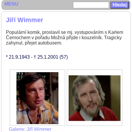
MENU
Jiří Wimmer
Populární komik, proslavil se mj. vystupováním s Karlem
Černochem v pořadu Možná přijde i kouzelník. Tragicky
zahynul, přejet autobusem.
* 21.9.1943
- † 25.1.2001
(57)
Galerie: Jiří Wimmer