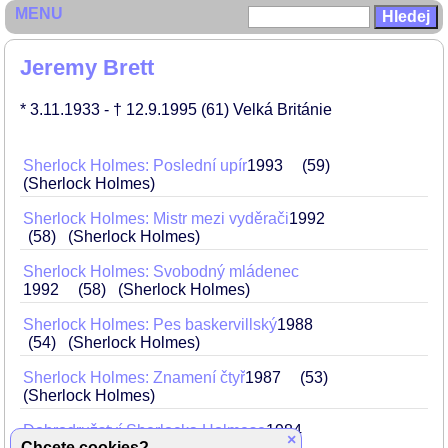
MENU
Jeremy Brett
* 3.11.1933
- † 12.9.1995
(61)
Velká Británie
Sherlock Holmes: Poslední upír
1993
59
(Sherlock Holmes)
Sherlock Holmes: Mistr mezi vyděrači
1992
58
(Sherlock Holmes)
Sherlock Holmes: Svobodný mládenec
1992
58
(Sherlock Holmes)
Sherlock Holmes: Pes baskervillský
1988
54
(Sherlock Holmes)
Sherlock Holmes: Znamení čtyř
1987
53
(Sherlock Holmes)
Dobrodružství Sherlocka Holmese
1984
×
Chcete cookies?