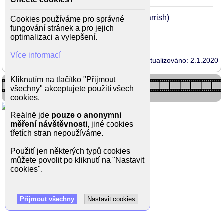
50
(Sherlock Holmes)
Dotek medúzy
1978
44
(Edward Parrish)
Cookies používáme pro správné
fungování stránek a pro jejich
optimalizaci a vylepšení.
Více informací
Aktualizováno: 2.1.2020
Kliknutím na tlačítko "Přijmout
všechny" akceptujete použití všech
cookies.
Reálně jde
pouze o anonymní
měření návštěvnosti
, jiné cookies
třetích stran nepoužíváme.
Použití jen některých typů cookies
můžete povolit po kliknutí na "Nastavit
cookies".
Přijmout všechny
Nastavit cookies