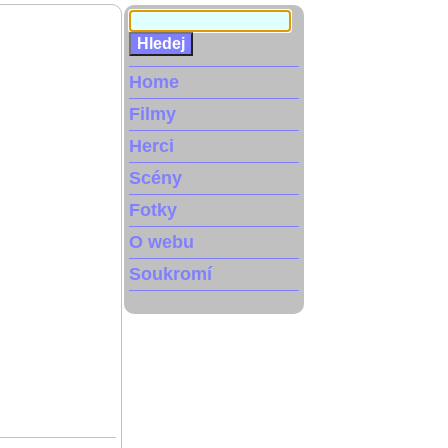
Home
Filmy
Herci
Scény
Fotky
O webu
Soukromí