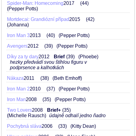
Spider-Man: Homecoming
2017
44
(Pepper Potts)
Mortdecai: Grandiózní případ
2015
42
(Johanna)
Iron Man 3
2013
40
(Pepper Potts)
Avengers
2012
39
(Pepper Potts)
Díky za ty dary
2012
Brief
39
(Phoebe)
hezky předvádí svou štíhlou figuru v
podprsence a kalhotkách
Nákaza
2011
38
(Beth Emhoff)
Iron Man 2
2010
37
(Pepper Potts)
Iron Man
2008
35
(Pepper Potts)
Two Lovers
2008
Brief+
35
(Michelle Rausch)
údajně odhalí jedno ňadro
Pochybná sláva
2006
33
(Kitty Dean)