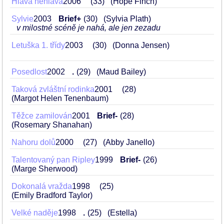
Hlava nehlava
2006
33
(Hope Finch)
Sylvie
2003
Brief+
30
(Sylvia Plath)
v milostné scéně je nahá, ale jen zezadu
Letuška 1. třídy
2003
30
(Donna Jensen)
Posedlost
2002
.
29
(Maud Bailey)
Taková zvláštní rodinka
2001
28
(Margot Helen Tenenbaum)
Těžce zamilován
2001
Brief-
28
(Rosemary Shanahan)
Nahoru dolů
2000
27
(Abby Janello)
Talentovaný pan Ripley
1999
Brief-
26
(Marge Sherwood)
Dokonalá vražda
1998
25
(Emily Bradford Taylor)
Velké naděje
1998
.
25
(Estella)