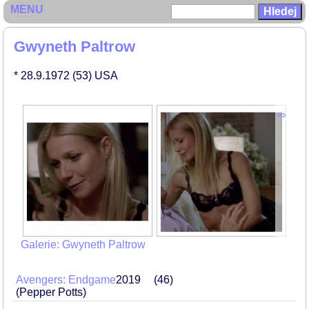
MENU
Gwyneth Paltrow
* 28.9.1972
(53)
USA
Galerie: Gwyneth Paltrow
Avengers: Endgame
2019
46
(Pepper Potts)