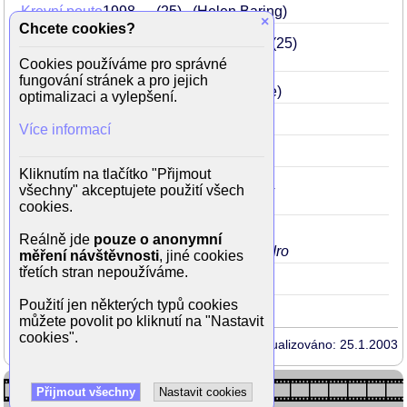
Krevní pouto
1998
.
25
(Helen Baring)
×
Chcete cookies?
Zamilovaný Shakespeare
1998
Lots-
25
(Viola De Lessepso)
Cookies používáme pro správné
fungování stránek a pro jejich
Emma
1996
23
(Emma Woodhouse)
optimalizaci a vylepšení.
Valentino
1995
22
(Lucy Trager)
Více informací
Sedm
1995
22
(Tracy Mills)
Kliknutím na tlačítko "Přijmout
Paní Parkerová a začarovaný kruh
1994
všechny" akceptujete použití všech
Brief+
21
(Paula Hunt)
cookies.
Vlastní krev
1993
Lots-
20
(Ginnie)
Reálně jde
pouze o anonymní
při převlékání ukáže hezky z boku ňadro
měření návštěvnosti
, jiné cookies
třetích stran nepoužíváme.
Hook
1991
18
(mladá Wendy)
Použití jen některých typů cookies
můžete povolit po kliknutí na "Nastavit
cookies".
Aktualizováno: 25.1.2003
Přijmout všechny
Nastavit cookies