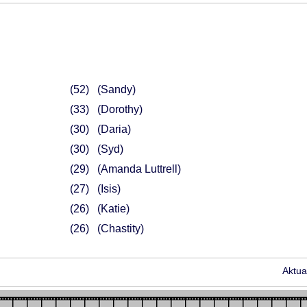
52
(Sandy)
33
(Dorothy)
30
(Daria)
30
(Syd)
29
(Amanda Luttrell)
27
(Isis)
26
(Katie)
26
(Chastity)
Aktua