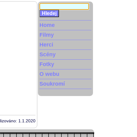
Home
Filmy
Herci
Scény
Fotky
O webu
Soukromí
lizováno: 1.1.2020