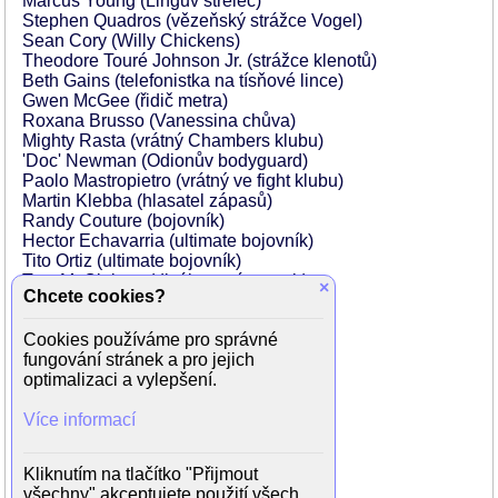
Marcus Young (Lingův střelec)
Stephen Quadros (vězeňský strážce Vogel)
Sean Cory (Willy Chickens)
Theodore Touré Johnson Jr. (strážce klenotů)
Beth Gains (telefonistka na tísňové lince)
Gwen McGee (řidič metra)
Roxana Brusso (Vanessina chůva)
Mighty Rasta (vrátný Chambers klubu)
'Doc' Newman (Odionův bodyguard)
Paolo Mastropietro (vrátný ve fight klubu)
Martin Klebba (hlasatel zápasů)
Randy Couture (bojovník)
Hector Echavarria (ultimate bojovník)
Tito Ortiz (ultimate bojovník)
Tom McCleister (divák na zápasech)
×
Chcete cookies?
Wiley M. Pickett (policejní úředník)
Andre Ware (Pinky Ring muž)
Cookies používáme pro správné
Larry Joshua (Cop in Vault)
fungování stránek a pro jejich
Chic Daniel (SWAT Cop)
optimalizaci a vylepšení.
Jake Muxworthy (zdravotník)
Matt Baker (motocyklista)
Více informací
Daniel Dae Kim (Visiting Expert)
Douglas Spearman (africký nakupující)
Michael Desante (egyptský nakupující)
Kliknutím na tlačítko "Přijmout
Julie Du Page (francouzský nakupující)
všechny" akceptujete použití všech