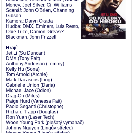
Money, Joel Silver, Gil Williams
Scénář: John O'Brien, Channing
Gibson
Kamera: Daryn Okada
Hudba: DMX, Eminem, Luis Resto,
Obie Trice, Damon 'Grease'
Blackman, John Frizzell
Hrají:
Jet Li (Su Duncan)
DMX (Tony Fait)
Anthony Anderson (Tommy)
Kelly Hu (Sona)
Tom Arnold (Archie)
Mark Dacascos (Ling)
Gabrielle Union (Daria)
Michael Jace (Odion)
Drag-On (Miles)
Paige Hurd (Vanessa Fait)
Paolo Seganti (Christophe)
Richard Trapp (Douglas)
Ron Yuan (Laser Tech)
Woon Young Park (plešatý vymahač)
Johnny Nguyen (Lingův střelec)