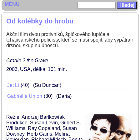
MENU
Od kolébky do hrobu
Akční film dvou protivníků, špičkového lupiče a
tchajwanského policisty, kteří se musí spojit, aby vypátrali
drsnou skupinu únosců.
Cradle 2 the Grave
2003
USA
délka: 101 min
Jet Li
40
(Su Duncan)
Gabrielle Union
30
(Daria)
Režie: Andrzej Bartkowiak
Produkce: Susan Levin, Gilbert S.
Williams, Ray Copeland, Susan
Downey, Herb Gains, Melina
Kevorkian, Richard Mirisch, Bonita